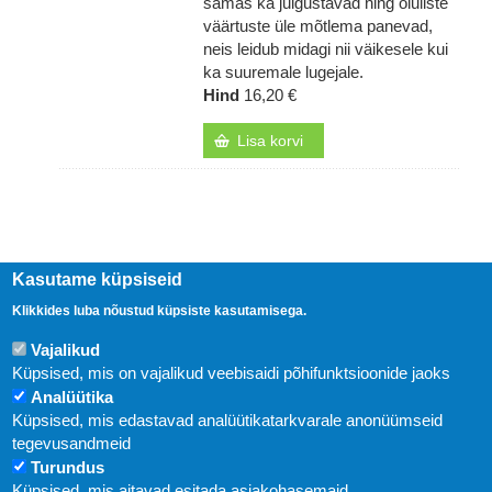
samas ka julgustavad ning oluliste
väärtuste üle mõtlema panevad,
neis leidub midagi nii väikesele kui
ka suuremale lugejale.
Hind
16,20 €
Lisa korvi
Kasutame küpsiseid
Klikkides luba nõustud küpsiste kasutamisega.
Vajalikud
Küpsised, mis on vajalikud veebisaidi põhifunktsioonide jaoks
Analüütika
Küpsised, mis edastavad analüütikatarkvarale anonüümseid
Uudised
tegevusandmeid
Turundus
Abi
Küpsised, mis aitavad esitada asjakohasemaid