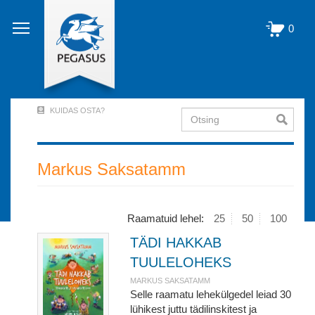
Liigu
edasi
0
põhisisu
juurde
KUIDAS OSTA?
Otsing
User
Account
Menu
Markus Saksatamm
(logged
out)
Raamatuid lehel:
25
50
100
TÄDI HAKKAB
TUULELOHEKS
MARKUS SAKSATAMM
Selle raamatu lehekülgedel leiad 30
lühikest juttu tädilinskitest ja