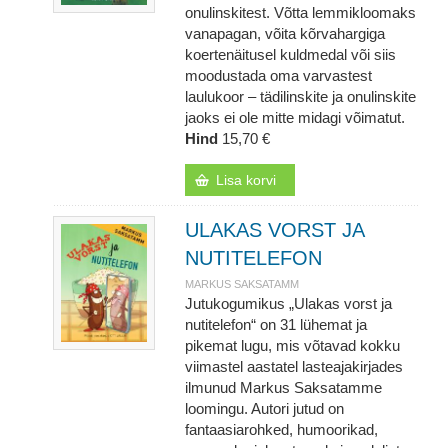
onulinskitest. Võtta lemmikloomaks
vanapagan, võita kõrvahargiga
koertenäitusel kuldmedal või siis
moodustada oma varvastest
laulukoor – tädilinskite ja onulinskite
jaoks ei ole mitte midagi võimatut.
Hind
15,70 €
Lisa korvi
ULAKAS VORST JA
NUTITELEFON
MARKUS SAKSATAMM
Jutukogumikus „Ulakas vorst ja
nutitelefon“ on 31 lühemat ja
pikemat lugu, mis võtavad kokku
viimastel aastatel lasteajakirjades
ilmunud Markus Saksatamme
loomingu. Autori jutud on
fantaasiarohked, humoorikad,