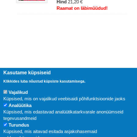
Hind
21,20 €
Raamat on läbimüüdud!
Kasutame küpsiseid
Klikkides luba nõustud küpsiste kasutamisega.
Uudised
Vajalikud
Küpsised, mis on vajalikud veebisaidi põhifunktsioonide jaoks
Abi
Analüütika
KIRJASTUS PEGASUS OÜ © 2020
Küpsised, mis edastavad analüütikatarkvarale anonüümseid
tegevusandmeid
Paldiski mnt. 29 (A korpus VI korrus), Tallinn
Turundus
Üldtelefon: 666 1720
Küpsised, mis aitavad esitada asjakohasemaid