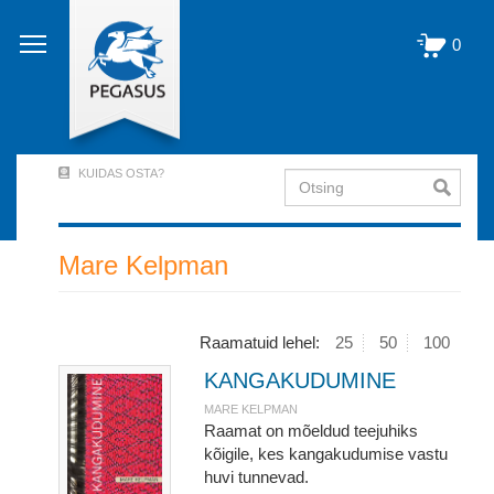
Liigu
edasi
0
põhisisu
juurde
KUIDAS OSTA?
Otsing
User
Account
Menu
Mare Kelpman
(logged
out)
Raamatuid lehel:
25
50
100
KANGAKUDUMINE
MARE KELPMAN
Raamat on mõeldud teejuhiks
kõigile, kes kangakudumise vastu
huvi tunnevad.