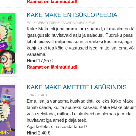
Raamat on läbimüüdud!
KAKE MAKE ENTSÜKLOPEEDIA
EGLĖ ČEBATORIENĖ JA VAIDA DUBICKIENĖ
Kake Make oli juba ammu aru saanud, et maailm on täi
igasuguseid huvitavaid asju ja saladusi. Tüdruku peas
kihab pidevalt miljoneid suuri ja väikesi küsimusi, aga
kahjuks ei tea kõigile vastuseid isegi mitte isa, ema või
vanaema.
Hind
17,95 €
Raamat on läbimüüdud!
KAKE MAKE AMETITE LABÜRINDIS
LINA ŽUTAUTĖ
Ema, isa ja vanaema küsivad tihti, kelleks Kake Make
tahab saada, kui ta suureks kasvab. Kake Make otsus
välja selgitada, milliseid elukutseid on olemas ja mida
huvitavat iga ameti pidaja teeb.
Aga kelleks sina saada tahad?
Hind
2,40 €