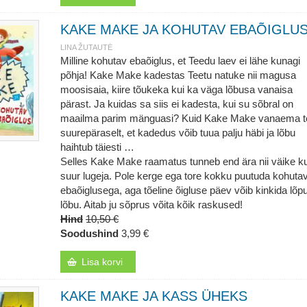
KAKE MAKE JA KOHUTAV EBAÕIGLU
LINA ŽUTAUTĖ
Milline kohutav ebaõiglus, et Teedu laev ei lähe kunagi
põhja! Kake Make kadestas Teetu natuke nii magusa
moosisaia, kiire tõukeka kui ka väga lõbusa vanaisa
pärast. Ja kuidas sa siis ei kadesta, kui su sõbral on
maailma parim mänguasi? Kuid Kake Make vanaema t
suurepäraselt, et kadedus võib tuua palju häbi ja lõbu
haihtub täiesti …
Selles Kake Make raamatus tunneb end ära nii väike ku
suur lugeja. Pole kerge ega tore kokku puutuda kohuta
ebaõiglusega, aga tõeline õigluse päev võib kinkida lõpu
lõbu. Aitab ju sõprus võita kõik raskused!
Hind
10,50 €
Soodushind
3,99 €
Lisa korvi
KAKE MAKE JA KASS ÜHEKS