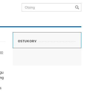
Otsing
OSTUKORV
00
ugu
ing
s