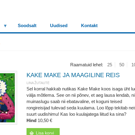
Soodsalt
Uudised
Kontakt
e
Raamatuid lehel:
25
50
1
KAKE MAKE JA MAAGILINE REIS
LINA ŽUTAUTĖ
Sel korral hakkab nutikas Kake Make koos isaga üht l
välja mõtlema. See on nii põnev, et aeg lausa lendab, n
muinaslugu saab nii ebatavaline, et koguni teised
rongireisijad tulevad seda kuulama. Loo lõpp tekitab nei
suurt uudishimu! Kas loo kuulajatega liitud ka sina?
Hind
10,50 €
Lisa korvi