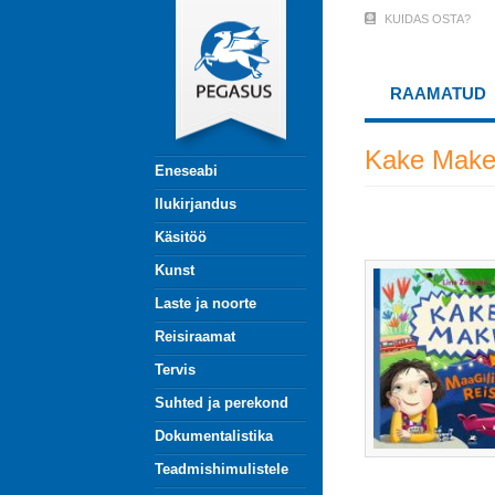
Liigu
KUIDAS OSTA?
User
edasi
põhisisu
Account
juurde
RAAMATUD
Menu
(logged
Kake Mak
Eneseabi
out)
Ilukirjandus
Käsitöö
Kunst
Laste ja noorte
Reisiraamat
Tervis
Suhted ja perekond
Dokumentalistika
Teadmishimulistele