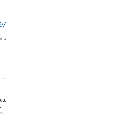
EV
oma
da,
k
ha -