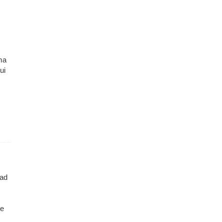
ma
ui
vad
le