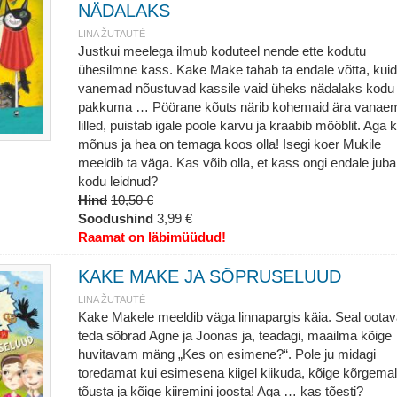
NÄDALAKS
LINA ŽUTAUTĖ
Justkui meelega ilmub koduteel nende ette kodutu
ühesilmne kass. Kake Make tahab ta endale võtta, kuid
vanemad nõustuvad kassile vaid üheks nädalaks kodu
pakkuma … Pöörane kõuts närib kohemaid ära vanae
lilled, puistab igale poole karvu ja kraabib mööblit. Aga k
mõnus ja hea on temaga koos olla! Isegi koer Mukile
meeldib ta väga. Kas võib olla, et kass ongi endale juba
kodu leidnud?
Hind
10,50 €
Soodushind
3,99 €
Raamat on läbimüüdud!
KAKE MAKE JA SÕPRUSELUUD
LINA ŽUTAUTĖ
Kake Makele meeldib väga linnapargis käia. Seal oota
teda sõbrad Agne ja Joonas ja, teadagi, maailma kõige
huvitavam mäng „Kes on esimene?“. Pole ju midagi
toredamat kui esimesena kiigel kiikuda, kõige kõrgema
tõusta ja kõige kiiremini joosta! Aga … kas tõesti?