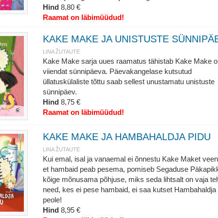
Hind
8,80 €
Raamat on läbimüüdud!
KAKE MAKE JA UNISTUSTE SÜNNIPÄ
LINA ŽUTAUTĖ
Kake Make sarja uues raamatus tähistab Kake Make 
viiendat sünnipäeva. Päevakangelase kutsutud
üllatuskülaliste tõttu saab sellest unustamatu unistuste
sünnipäev.
Hind
8,75 €
Raamat on läbimüüdud!
KAKE MAKE JA HAMBAHALDJA PIDU
LINA ŽUTAUTĖ
Kui emal, isal ja vanaemal ei õnnestu Kake Maket veen
et hambaid peab pesema, pomiseb Segaduse Päkapik
kõige mõnusama põhjuse, miks seda lihtsalt on vaja te
need, kes ei pese hambaid, ei saa kutset Hambahaldja
peole!
Hind
8,95 €