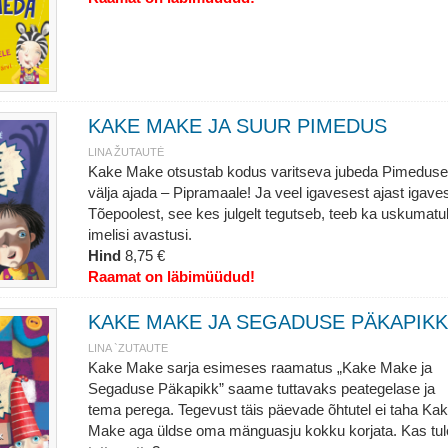
KAKE MAKE JA SUUR PIMEDUS
LINA ŽUTAUTĖ
Kake Make otsustab kodus varitseva jubeda Pimeduse
välja ajada – Pipramaale! Ja veel igavesest ajast igaves
Tõepoolest, see kes julgelt tegutseb, teeb ka uskumatul
imelisi avastusi.
Hind
8,75 €
Raamat on läbimüüdud!
KAKE MAKE JA SEGADUSE PÄKAPIKK
LINA `ZUTAUTE
Kake Make sarja esimeses raamatus „Kake Make ja
Segaduse Päkapikk” saame tuttavaks peategelase ja
tema perega. Tegevust täis päevade õhtutel ei taha Ka
Make aga üldse oma mänguasju kokku korjata. Kas tul