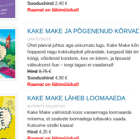
Soodushind
2,40 €
Raamat on läbimüüdud!
KAKE MAKE JA PÕGENENUD KÕRVA
LINA ŽUTAUTĖ
Ühel päeval juhtus aga uskumatu lugu. Kake Make kõr
hüppasid nagu kokkulepitult põrandale, kargasid läbi te
köögi, võistlesid koridoris, kes on kiirem, ja lipsasid
välisuksest õue – isegi tagasi ei vaadanud!
Hind
8,75 €
Soodushind
4,90 €
Raamat on läbimüüdud!
KAKE MAKE LÄHEB LOOMAAEDA
AUTORITE KOLLEKTIIV
Kake Make valmistub koos vanaemaga loomaaeda
minema, et sealsete loomadega tuttavaks saada.
Kutsume sindki kaasa!
Hind
4,35 €
Raamat on läbimüüdud!