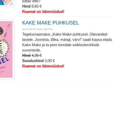
tuttav ette?
Hind
8,60 €
Raamat on läbimüüdud!
KAKE MAKE PUHKUSEL
AUTORITE KOLLEKTIIV
Tegelusraamatus „Kake Make puhkusel. Ülesanded
lastele. Joonista, lõika, mängi, värvi” saab kaasa elada
Kake Make ja ta pere toredale seiklusterohkele
suvereisile.
Hind
4,35 €
Soodushind
3,00 €
Raamat on läbimüüdud!