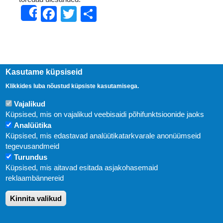
Facebook
Twitter
Share
Share
Kasutame küpsiseid
Klikkides luba nõustud küpsiste kasutamisega.
Vajalikud
Küpsised, mis on vajalikud veebisaidi põhifunktsioonide jaoks
Analüütika
Küpsised, mis edastavad analüütikatarkvarale anonüümseid
Uudised
tegevusandmeid
Turundus
Abi
Küpsised, mis aitavad esitada asjakohasemaid
KIRJASTUS PEGASUS OÜ © 2020
reklaambännereid
Paldiski mnt. 29 (A korpus VI korrus), Tallinn
Kinnita valikud
Üldtelefon: 666 1720
E-post:
pegasus[at]pegasus.ee