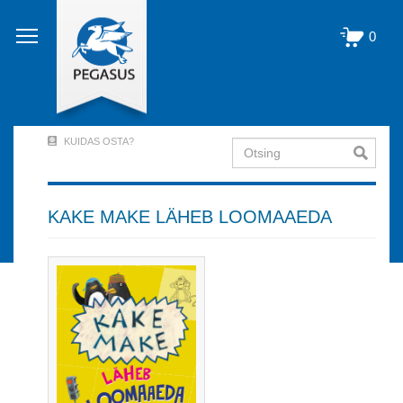
Liigu
edasi
0
põhisisu
juurde
KUIDAS OSTA?
Otsing
User
Account
Menu
KAKE MAKE LÄHEB LOOMAAEDA
(logged
out)