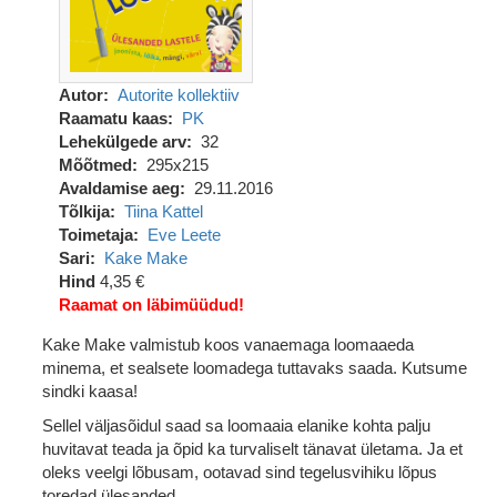
Autor
Autorite kollektiiv
Raamatu kaas
PK
Lehekülgede arv
32
Mõõtmed
295x215
Avaldamise aeg
29.11.2016
Tõlkija
Tiina Kattel
Toimetaja
Eve Leete
Sari
Kake Make
Hind
4,35 €
Raamat on läbimüüdud!
Kake Make valmistub koos vanaemaga loomaaeda
minema, et sealsete loomadega tuttavaks saada. Kutsume
sindki kaasa!
Sellel väljasõidul saad sa loomaaia elanike kohta palju
huvitavat teada ja õpid ka turvaliselt tänavat ületama. Ja et
oleks veelgi lõbusam, ootavad sind tegelusvihiku lõpus
toredad ülesanded.