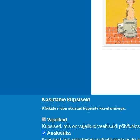
Kasutame küpsiseid
Klikkides luba nõustud küpsiste kasutamisega.
Vajalikud
Uudised
Küpsised, mis on vajalikud veebisaidi põhifunkt
Analüütika
Küpsised, mis edastavad analüütikatarkvarale