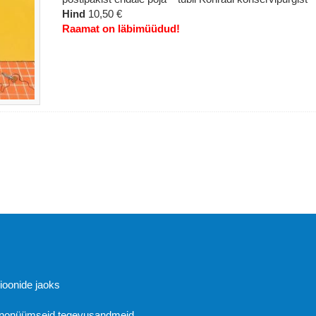
Hind
10,50 €
Raamat on läbimüüdud!
Abi
sioonide jaoks
 anonüümseid tegevusandmeid