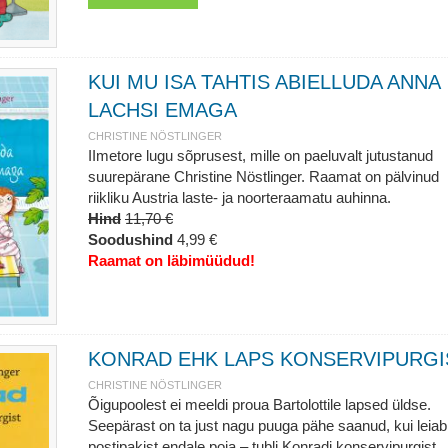
KUI MU ISA TAHTIS ABIELLUDA ANNA
LACHSI EMAGA
CHRISTINE NÖSTLINGER
IImetore lugu sõprusest, mille on paeluvalt jutustanud
suurepärane Christine Nöstlinger. Raamat on pälvinud
riikliku Austria laste- ja noorteraamatu auhinna.
Hind
11,70 €
Soodushind
4,99 €
Raamat on läbimüüdud!
KONRAD EHK LAPS KONSERVIPURGI
CHRISTINE NÖSTLINGER
Õigupoolest ei meeldi proua Bartolottile lapsed üldse.
Seepärast on ta just nagu puuga pähe saanud, kui leiab
postipakist endale poja – tubli Konradi konservipurgist