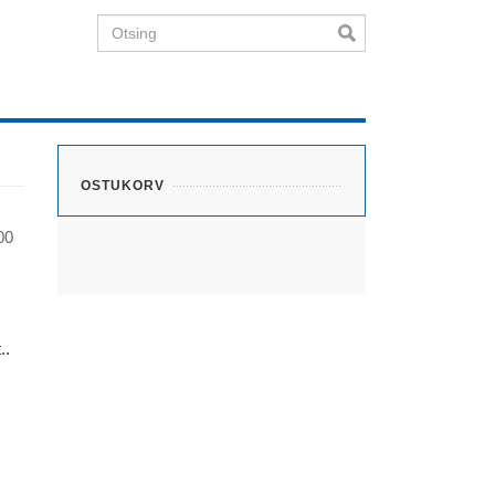
Otsing
OSTUKORV
00
..