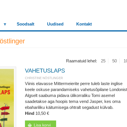
Soodsalt
Uudised
Kontakt
östlinger
Raamatuid lehel:
25
50
1
VAHETUSLAPS
CHRISTINE NÖSTLINGER
Viinis elavasse Mittermeierite perre tuleb laste inglise
keele oskuse parandamiseks vahetusõpilane Londonist
Algselt saabuma pidava ülikorraliku Tomi asemel
saadetakse aga hoopis tema vend Jasper, kes oma
ebahariliku käitumisega ohtralt segadust külvab.
Hind
10,50 €
Lisa korvi