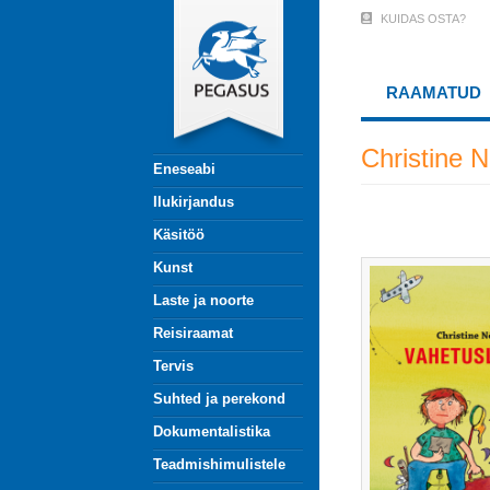
Liigu
KUIDAS OSTA?
User
edasi
põhisisu
Account
juurde
RAAMATUD
Menu
(logged
Christine N
Eneseabi
out)
Ilukirjandus
Käsitöö
Kunst
Laste ja noorte
Reisiraamat
Tervis
Suhted ja perekond
Dokumentalistika
Teadmishimulistele