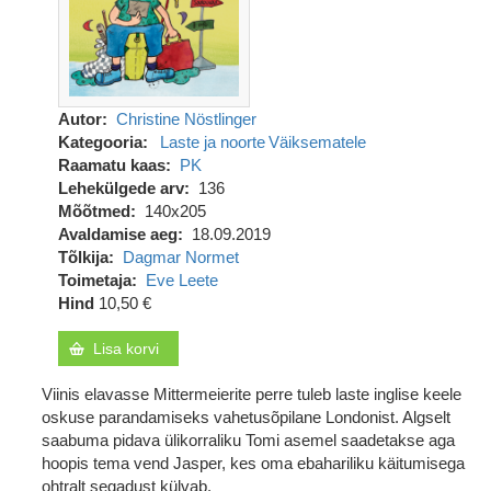
Autor
Christine Nöstlinger
Kategooria
Laste ja noorte
Väiksematele
Raamatu kaas
PK
Lehekülgede arv
136
Mõõtmed
140x205
Avaldamise aeg
18.09.2019
Tõlkija
Dagmar Normet
Toimetaja
Eve Leete
Hind
10,50 €
Lisa korvi
Viinis elavasse Mittermeierite perre tuleb laste inglise keele
oskuse parandamiseks vahetusõpilane Londonist. Algselt
saabuma pidava ülikorraliku Tomi asemel saadetakse aga
hoopis tema vend Jasper, kes oma ebahariliku käitumisega
ohtralt segadust külvab.