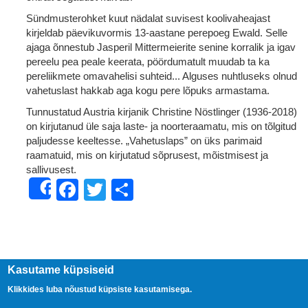
Sündmusterohket kuut nädalat suvisest koolivaheajast
kirjeldab päevikuvormis 13-aastane perepoeg Ewald. Selle
ajaga õnnestub Jasperil Mittermeierite senine korralik ja igav
pereelu pea peale keerata, pöördumatult muudab ta ka
pereliikmete omavahelisi suhteid... Alguses nuhtluseks olnud
vahetuslast hakkab aga kogu pere lõpuks armastama.
Tunnustatud Austria kirjanik Christine Nöstlinger (1936-2018)
on kirjutanud üle saja laste- ja noorteraamatu, mis on tõlgitud
paljudesse keeltesse. „Vahetuslaps” on üks parimaid
raamatuid, mis on kirjutatud sõprusest, mõistmisest ja
sallivusest.
Facebook
Twitter
Share
Share
Kasutame küpsiseid
Klikkides luba nõustud küpsiste kasutamisega.