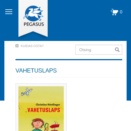
Liigu
edasi
0
põhisisu
juurde
KUIDAS OSTA?
Otsing
User
Account
Menu
VAHETUSLAPS
(logged
out)