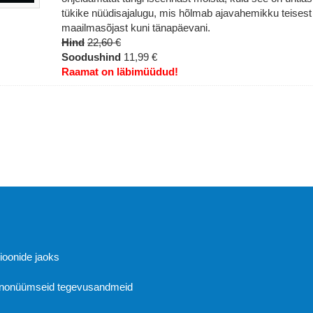
tükike nüüdisajalugu, mis hõlmab ajavahemikku teisest
maailmasõjast kuni tänapäevani.
Hind
22,60 €
Soodushind
11,99 €
Raamat on läbimüüdud!
Abi
sioonide jaoks
 anonüümseid tegevusandmeid