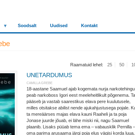
Soodsalt
Uudised
Kontakt
ebe
Raamatuid lehel:
25
50
1
UNETARDUMUS
CAMILLA GREBE
18-aastane Saamuel ajab kogemata nurja narkotehingu
peab narkoboss Igori eest meeleheitlikult põgenema. T
pääseb ja vastab saarestikus elava pere kuulutusele,
milles otsitakse abilist nende ajukahjustusega pojale. K
ta mereäärses majas elava kauni Raaheli ja ta poja
Jonase juurde jõuab, ei lähe miski nii, nagu Saamuel
plaanib. Lisaks püüab tema ema – vabausklik Pernilla 
oma parima arusaama järgi poja elus vägisi korda luua.