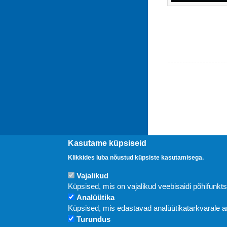
Kasutame küpsiseid
Klikkides luba nõustud küpsiste kasutamisega.
Vajalikud
Uudised
Küpsised, mis on vajalikud veebisaidi põhifunkt
Analüütika
Küpsised, mis edastavad analüütikatarkvarale
Turundus