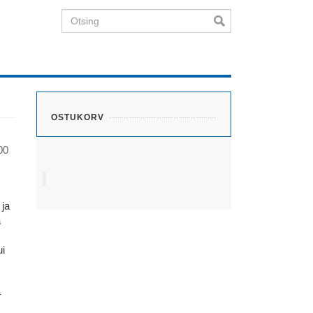
Otsing
OSTUKORV
00
 ja
a
ui
–