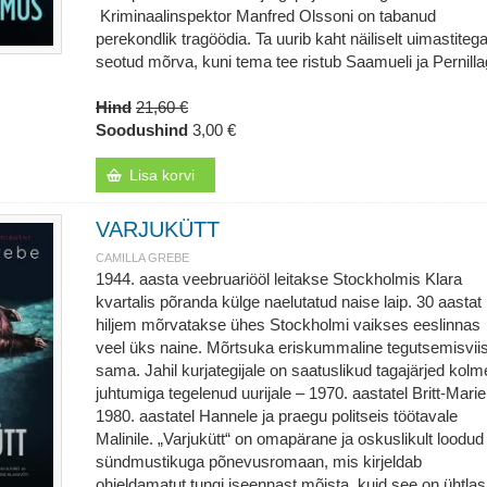
Kriminaalinspektor Manfred Olssoni on tabanud
perekondlik tragöödia. Ta uurib kaht näiliselt uimastiteg
seotud mõrva, kuni tema tee ristub Saamueli ja Pernilla
Hind
21,60 €
Soodushind
3,00 €
Lisa korvi
VARJUKÜTT
CAMILLA GREBE
1944. aasta veebruariööl leitakse Stockholmis Klara
kvartalis põranda külge naelutatud naise laip. 30 aastat
hiljem mõrvatakse ühes Stockholmi vaikses eeslinnas
veel üks naine. Mõrtsuka eriskummaline tegutsemisvii
sama. Jahil kurjategijale on saatuslikud tagajärjed kolm
juhtumiga tegelenud uurijale – 1970. aastatel Britt-Marie
1980. aastatel Hannele ja praegu politseis töötavale
Malinile. „Varjukütt“ on omapärane ja oskuslikult loodud
sündmustikuga põnevusromaan, mis kirjeldab
ohjeldamatut tungi iseennast mõista, kuid see on ühtlas