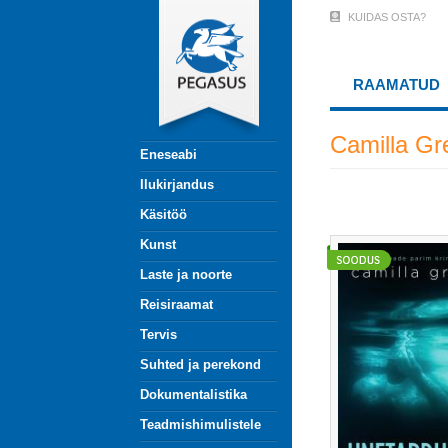
Liigu
KUIDAS OSTA?
User
edasi
põhisisu
Account
juurde
RAAMATUD
Menu
(logged
Camilla Gr
Eneseabi
out)
Ilukirjandus
Käsitöö
Kunst
Laste ja noorte
Reisiraamat
Tervis
Suhted ja perekond
Dokumentalistika
Teadmishimulistele