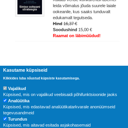
leida võimalus jõuda suurele laiale
ookeanile, kus saaks tunduvalt
edukamalt tegutseda.
Hind
16,37 €
Soodushind
15,00 €
Raamat on läbimüüdud!
Kasutame küpsiseid
Klikkides luba nõustud küpsiste kasutamisega.
Vajalikud
Küpsised, mis on vajalikud veebisaidi põhifunktsioonide jaoks
Analüütika
Küpsised, mis edastavad analüütikatarkvarale anonüümseid
Uudised
tegevusandmeid
Turundus
Abi
Küpsised, mis aitavad esitada asjakohasemaid