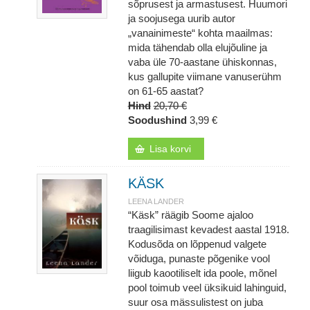
sõprusest ja armastusest. Huumori
ja soojusega uurib autor
„vanainimeste“ kohta maailmas:
mida tähendab olla elujõuline ja
vaba üle 70-aastane ühiskonnas,
kus gallupite viimane vanuserühm
on 61-65 aastat?
Hind
20,70 €
Soodushind
3,99 €
Lisa korvi
KÄSK
LEENA LANDER
“Käsk” räägib Soome ajaloo
traagilisimast kevadest aastal 1918.
Kodusõda on lõppenud valgete
võiduga, punaste põgenike vool
liigub kaootiliselt ida poole, mõnel
pool toimub veel üksikuid lahinguid,
suur osa mässulistest on juba