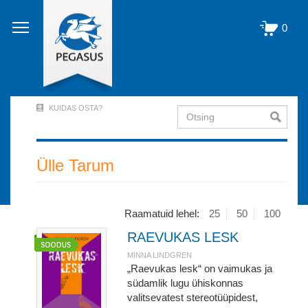
Liigu
edasi
0
põhisisu
juurde
KUIDAS OSTA?
Otsing
User
Account
Menu
Ülle Tarum
(logged
out)
Raamatuid lehel:
25
50
100
RAEVUKAS LESK
MINNA LINDGREN
„Raevukas lesk“ on vaimukas ja
südamlik lugu ühiskonnas
valitsevatest stereotüüpidest,