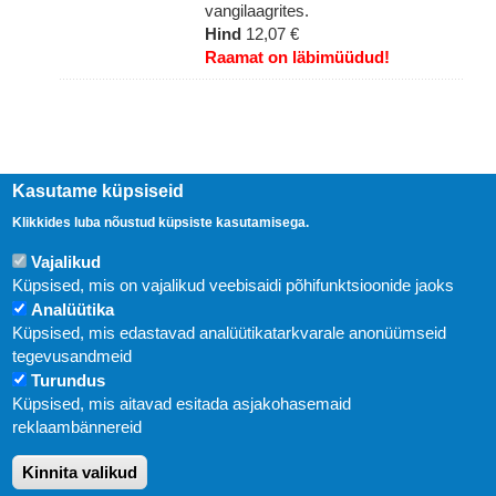
vangilaagrites.
Hind
12,07 €
Raamat on läbimüüdud!
Kasutame küpsiseid
Klikkides luba nõustud küpsiste kasutamisega.
Vajalikud
Küpsised, mis on vajalikud veebisaidi põhifunktsioonide jaoks
Analüütika
Küpsised, mis edastavad analüütikatarkvarale anonüümseid
Uudised
tegevusandmeid
Turundus
Abi
Küpsised, mis aitavad esitada asjakohasemaid
KIRJASTUS PEGASUS OÜ © 2020
reklaambännereid
Paldiski mnt. 29 (A korpus VI korrus), Tallinn
Kinnita valikud
Üldtelefon: 666 1720