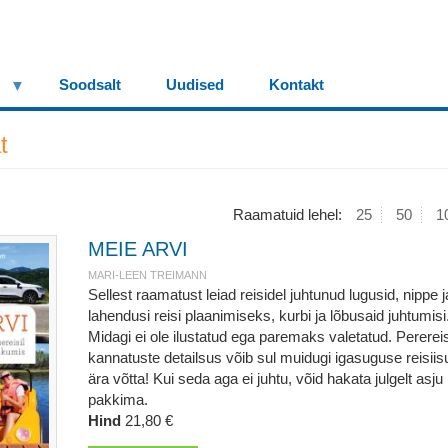
Soodsalt
Uudised
Kontakt
t
Raamatuid lehel:
25
50
1
MEIE ARVI
MARI-LEEN TREIMANN
Sellest raamatust leiad reisidel juhtunud lugusid, nippe j
lahendusi reisi plaanimiseks, kurbi ja lõbusaid juhtumisi
Midagi ei ole ilustatud ega paremaks valetatud. Perereis
kannatuste detailsus võib sul muidugi igasuguse reisiis
ära võtta! Kui seda aga ei juhtu, võid hakata julgelt asju
pakkima.
Hind
21,80 €