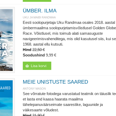
ÜMBER. ILMA
UKU JA MAIBI RANDMAA
Eesti soolopurjetaja Uku Randmaa osales 2018. aastal
ümbermaailma soolopurjetamisvõistlusel Golden Globe
Race. Võistlusel, mis toimub alati samasuguste
navigeerimisvahenditega, mis olid kasutusel siis, kui s
1968. aastal ellu kutsuti.
Hind
22,50 €
Soodushind
9,99 €
Lisa korvi
MEIE UNISTUSTE SAARED
ANTONY MASON
See võrratute fotodega varustatud teatmik on täiuslik te
et lasta end kaasa haarata maailma
tähelepanuväärseimate saarestike, laguunide ja
väikesaarte võludest.
Hind
21,90 €