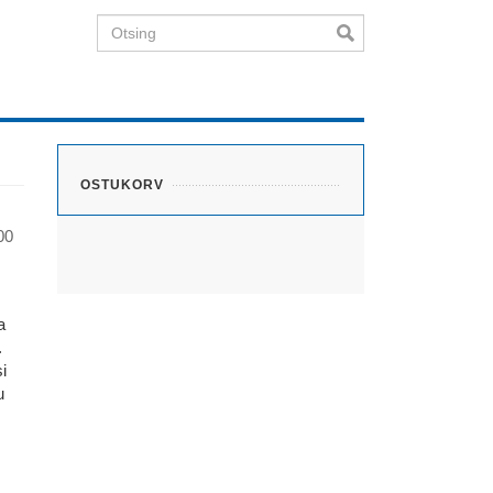
Otsing
OSTUKORV
00
a
.
i
u