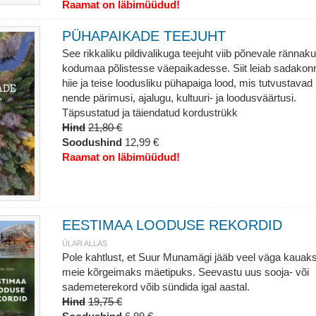
Raamat on läbimüüdud!
PÜHAPAIKADE TEEJUHT
See rikkaliku pildivalikuga teejuht viib põnevale rännaku
kodumaa põlistesse väepaikadesse. Siit leiab sadakon
hiie ja teise loodusliku pühapaiga lood, mis tutvustavad
nende pärimusi, ajalugu, kultuuri- ja loodusväärtusi.
Täpsustatud ja täiendatud kordustrükk
Hind
21,80 €
Soodushind
12,99 €
Raamat on läbimüüdud!
EESTIMAA LOODUSE REKORDID
ÜLAR ALLAS
Pole kahtlust, et Suur Munamägi jääb veel väga kauak
meie kõrgeimaks mäetipuks. Seevastu uus sooja- või
sademeterekord võib sündida igal aastal.
Hind
19,75 €