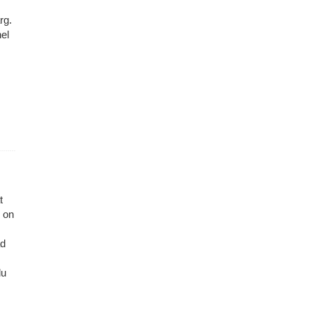
rg.
el
t
s on
ad
lu