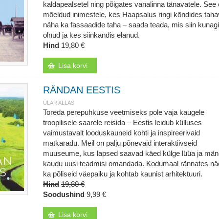
kaldapealsetel ning põigates vanalinna tänavatele. See
mõeldud inimestele, kes Haapsalus ringi kõndides tah
näha ka fassaadide taha – saada teada, mis siin kunagi
olnud ja kes siinkandis elanud.
Hind
19,80 €
Lisa korvi
RÄNDAN EESTIS
ÜLAR ALLAS
Toreda perepuhkuse veetmiseks pole vaja kaugele
troopilisele saarele reisida – Eestis leidub külluses
vaimustavalt looduskauneid kohti ja inspireerivaid
matkaradu. Meil on palju põnevaid interaktiivseid
muuseume, kus lapsed saavad käed külge lüüa ja mä
kaudu uusi teadmisi omandada. Kodumaal rännates nä
ka põliseid väepaiku ja kohtab kaunist arhitektuuri.
Hind
19,80 €
Soodushind
9,99 €
Lisa korvi