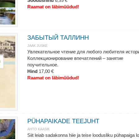
Soodushind
6,99 €
Raamat on läbimüüdud!
ЗАБЫТЫЙ ТАЛЛИНН
JAAK JUSKE
Увлекательное чтение для любого любителя истор
Коллекционирование впечатлений – занятие
поучительное.
Hind
17,00 €
Raamat on läbimüüdud!
PÜHAPAIKADE TEEJUHT
AHTO KAASIK
Siit leiab sadakonna hiie ja teise loodusliku pühapaiga l