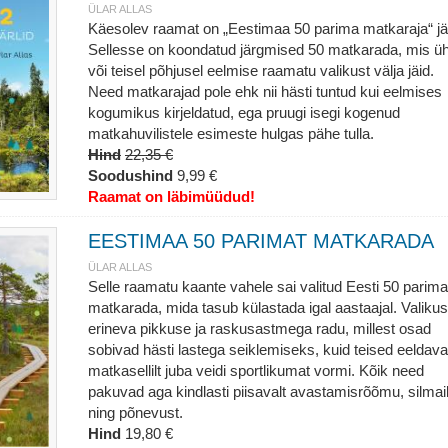
ÜLAR ALLAS
Käesolev raamat on „Eestimaa 50 parima matkaraja“ jä
Sellesse on koondatud järgmised 50 matkarada, mis üh
või teisel põhjusel eelmise raamatu valikust välja jäid.
Need matkarajad pole ehk nii hästi tuntud kui eelmises
kogumikus kirjeldatud, ega pruugi isegi kogenud
matkahuvilistele esimeste hulgas pähe tulla.
Hind
22,35 €
Soodushind
9,99 €
Raamat on läbimüüdud!
EESTIMAA 50 PARIMAT MATKARADA
ÜLAR ALLAS
Selle raamatu kaante vahele sai valitud Eesti 50 parima
matkarada, mida tasub külastada igal aastaajal. Valiku
erineva pikkuse ja raskusastmega radu, millest osad
sobivad hästi lastega seiklemiseks, kuid teised eeldav
matkasellilt juba veidi sportlikumat vormi. Kõik need
pakuvad aga kindlasti piisavalt avastamisrõõmu, silmai
ning põnevust.
Hind
19,80 €