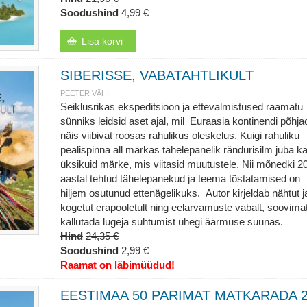
Soodushind
4,99 €
Lisa korvi
SIBERISSE, VABATAHTLIKULT
PEETER VÄHI
Seiklusrikas ekspeditsioon ja ettevalmistused raamatu
sünniks leidsid aset ajal, mil Euraasia kontinendi põhj
näis viibivat roosas rahulikus oleskelus. Kuigi rahuliku
pealispinna all märkas tähelepanelik rändurisilm juba k
üksikuid märke, mis viitasid muutustele. Nii mõnedki 2
aastal tehtud tähelepanekud ja teema tõstatamised on
hiljem osutunud ettenägelikuks. Autor kirjeldab nähtut j
kogetut erapooletult ning eelarvamuste vabalt, soovima
kallutada lugeja suhtumist ühegi äärmuse suunas.
Hind
24,35 €
Soodushind
2,99 €
Raamat on läbimüüdud!
EESTIMAA 50 PARIMAT MATKARADA 