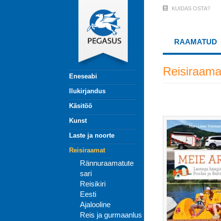
Liigu
KUIDAS OSTA?
User
edasi
põhisisu
Account
juurde
RAAMATUD
Menu
(logged
Reisiraama
Eneseabi
out)
Ilukirjandus
Käsitöö
Kunst
Laste ja noorte
Reisiraamat
Rännuraamatute
sari
Reisikiri
Eesti
Ajalooline
Reis ja gurmaanlus