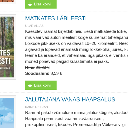
Lisa korvi
MATKATES LÄBI EESTI
ÜLAR ALLAS
Käesolev raamat kirjeldab neid Eesti matkateede lõike,
mis väärivad autori meelest kõige suuremat tähelepanu
Lõikude pikkuseks on valdavalt 10−20 kilomeetrit. Nee
algavad ja lõpevad enamasti mingi lõkkekoha juures, k
teeme ka erandeid, et vahemaad liiga pikaks ei veniks 
mõned põnevad paigad külastamata ei jääks.
Hind
21,80 €
Soodushind
9,99 €
Lisa korvi
JALUTAJANA VANAS HAAPSALUS
KAIRE REILJAN
Raamat pakub võimaluse minna jalutuskäigule, alusta
Haapsalu peamisest vaatamisväärsusest,
piiskopilinnusest, liikudes Promenaadil ja Väikese viigi