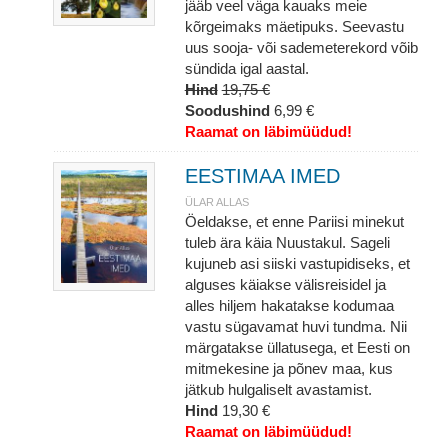
jääb veel väga kauaks meie
kõrgeimaks mäetipuks. Seevastu
uus sooja- või sademeterekord võib
sündida igal aastal.
Hind
19,75 €
Soodushind
6,99 €
Raamat on läbimüüdud!
EESTIMAA IMED
ÜLAR ALLAS
Öeldakse, et enne Pariisi minekut
tuleb ära käia Nuustakul. Sageli
kujuneb asi siiski vastupidiseks, et
alguses käiakse välisreisidel ja
alles hiljem hakatakse kodumaa
vastu sügavamat huvi tundma. Nii
märgatakse üllatusega, et Eesti on
mitmekesine ja põnev maa, kus
jätkub hulgaliselt avastamist.
Hind
19,30 €
Raamat on läbimüüdud!