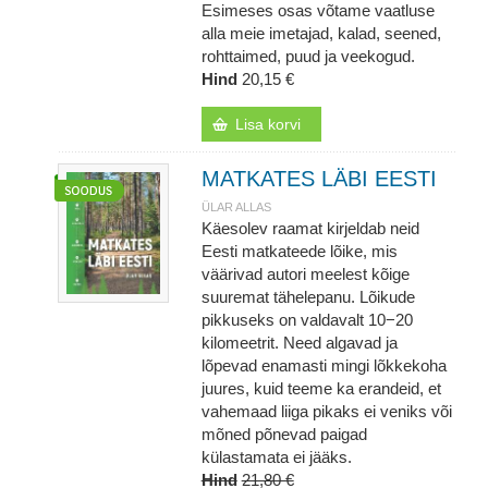
Esimeses osas võtame vaatluse
alla meie imetajad, kalad, seened,
rohttaimed, puud ja veekogud.
Hind
20,15 €
Lisa korvi
MATKATES LÄBI EESTI
ÜLAR ALLAS
Käesolev raamat kirjeldab neid
Eesti matkateede lõike, mis
väärivad autori meelest kõige
suuremat tähelepanu. Lõikude
pikkuseks on valdavalt 10−20
kilomeetrit. Need algavad ja
lõpevad enamasti mingi lõkkekoha
juures, kuid teeme ka erandeid, et
vahemaad liiga pikaks ei veniks või
mõned põnevad paigad
külastamata ei jääks.
Hind
21,80 €