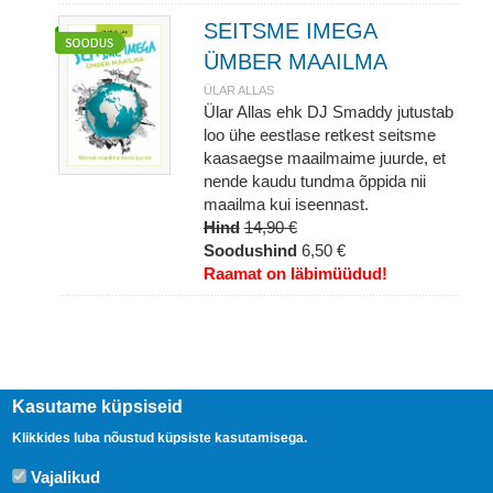
SEITSME IMEGA
ÜMBER MAAILMA
ÜLAR ALLAS
Ülar Allas ehk DJ Smaddy jutustab
loo ühe eestlase retkest seitsme
kaasaegse maailmaime juurde, et
nende kaudu tundma õppida nii
maailma kui iseennast.
Hind
14,90 €
Soodushind
6,50 €
Raamat on läbimüüdud!
Kasutame küpsiseid
Klikkides luba nõustud küpsiste kasutamisega.
Vajalikud