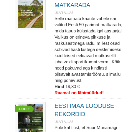
MATKARADA
ÜLAR ALLAS
Selle raamatu kaante vahele sai
valitud Eesti 50 parimat matkarada,
mida tasub külastada igal aastaajal.
Valikus on erineva pikkuse ja
raskusastmega radu, millest osad
sobivad hästi lastega seiklemiseks,
kuid teised eeldavad matkasellilt
juba veidi sportlikumat vormi. Kõik
need pakuvad aga kindlasti
piisavalt avastamisrõõmu, silmailu
ning põnevust.
Hind
19,80 €
Raamat on läbimüüdud!
EESTIMAA LOODUSE
REKORDID
ÜLAR ALLAS
Pole kahtlust, et Suur Munamägi