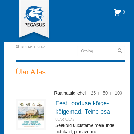
Liigu
edasi
0
põhisisu
juurde
KUIDAS OSTA?
Otsing
User
Account
Menu
Ülar Allas
(logged
out)
Raamatuid lehel:
25
50
100
Eesti looduse kõige-
kõigemad. Teine osa
ÜLAR ALLAS
Seekord uudistame meie linde,
putukaid, pinnavorme,