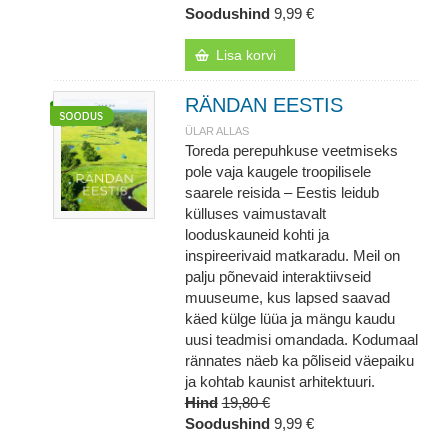
Soodushind
9,99 €
Lisa korvi
RÄNDAN EESTIS
ÜLAR ALLAS
Toreda perepuhkuse veetmiseks
pole vaja kaugele troopilisele
saarele reisida – Eestis leidub
külluses vaimustavalt
looduskauneid kohti ja
inspireerivaid matkaradu. Meil on
palju põnevaid interaktiivseid
muuseume, kus lapsed saavad
käed külge lüüa ja mängu kaudu
uusi teadmisi omandada. Kodumaal
rännates näeb ka põliseid väepaiku
ja kohtab kaunist arhitektuuri.
Hind
19,80 €
Soodushind
9,99 €