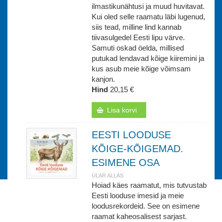
ilmastikunähtusi ja muud huvitavat.
Kui oled selle raamatu läbi lugenud,
siis tead, milline lind kannab
tiivasulgedel Eesti lipu värve.
Samuti oskad öelda, millised
putukad lendavad kõige kiiremini ja
kus asub meie kõige võimsam
kanjon.
Hind
20,15 €
Lisa korvi
EESTI LOODUSE
KÕIGE-KÕIGEMAD.
ESIMENE OSA
ÜLAR ALLAS
Hoiad käes raamatut, mis tutvustab
Eesti looduse imesid ja meie
loodusrekordeid. See on esimene
raamat kaheosalisest sarjast.