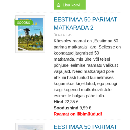
Lisa korvi
EESTIMAA 50 PARIMAT
MATKARADA 2
ÜLAR ALLAS
Käesolev raamat on „Eestimaa 50
parima matkaraja“ järg. Sellesse on
koondatud järgmised 50
matkarada, mis ühel või teisel
põhjusel eelmise raamatu valikust
välja jäid. Need matkarajad pole
ehk nii hästi tuntud kui eelmises
kogumikus kirjeldatud, ega pruugi
isegi kogenud matkahuvilistele
esimeste hulgas pähe tulla.
Hind
22,35 €
Soodushind
9,99 €
Raamat on läbimüüdud!
EESTIMAA 50 PARIMAT