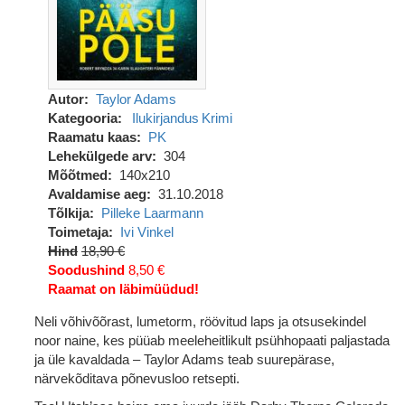
Autor
Taylor Adams
Kategooria
Ilukirjandus
Krimi
Raamatu kaas
PK
Lehekülgede arv
304
Mõõtmed
140x210
Avaldamise aeg
31.10.2018
Tõlkija
Pilleke Laarmann
Toimetaja
Ivi Vinkel
Hind
18,90 €
Soodushind
8,50 €
Raamat on läbimüüdud!
Neli võhivõõrast, lumetorm, röövitud laps ja otsusekindel
noor naine, kes püüab meeleheitlikult psühhopaati paljastada
ja üle kavaldada – Taylor Adams teab suurepärase,
närvekõditava põnevusloo retsepti.