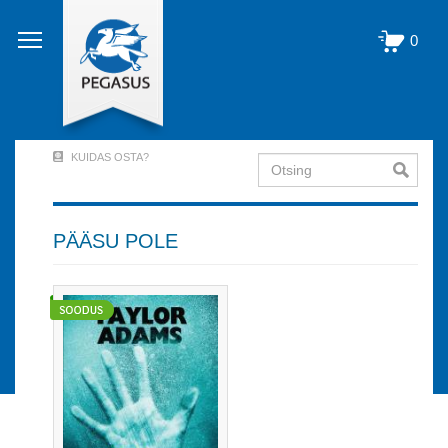
Liigu
edasi
0
põhisisu
juurde
KUIDAS OSTA?
Otsing
User
Account
Menu
PÄÄSU POLE
(logged
out)