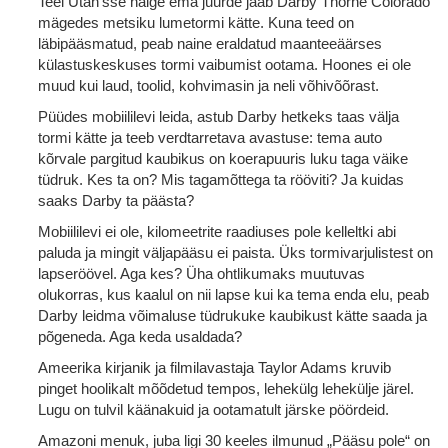
Teel Utah’sse haige ema juurde jääb Darby Thorne Colorado
mägedes metsiku lumetormi kätte. Kuna teed on
läbipääsmatud, peab naine eraldatud maanteeäärses
külastuskeskuses tormi vaibumist ootama. Hoones ei ole
muud kui laud, toolid, kohvimasin ja neli võhivõõrast.
Püüdes mobiililevi leida, astub Darby hetkeks taas välja
tormi kätte ja teeb verdtarretava avastuse: tema auto
kõrvale pargitud kaubikus on koerapuuris luku taga väike
tüdruk. Kes ta on? Mis tagamõttega ta rööviti? Ja kuidas
saaks Darby ta päästa?
Mobiililevi ei ole, kilomeetrite raadiuses pole kelleltki abi
paluda ja mingit väljapääsu ei paista. Üks tormivarjulistest on
lapseröövel. Aga kes? Üha ohtlikumaks muutuvas
olukorras, kus kaalul on nii lapse kui ka tema enda elu, peab
Darby leidma võimaluse tüdrukuke kaubikust kätte saada ja
põgeneda. Aga keda usaldada?
Ameerika kirjanik ja filmilavastaja Taylor Adams kruvib
pinget hoolikalt mõõdetud tempos, lehekülg lehekülje järel.
Lugu on tulvil käänakuid ja ootamatult järske pöördeid.
Amazoni menuk, juba ligi 30 keeles ilmunud „Pääsu pole“ on