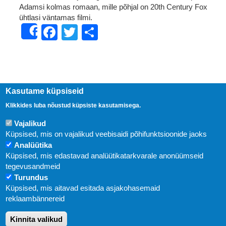
Adamsi kolmas romaan, mille põhjal on 20th Century Fox
ühtlasi väntamas filmi.
Facebook
Twitter
Share
Share
Kasutame küpsiseid
Klikkides luba nõustud küpsiste kasutamisega.
Vajalikud
Küpsised, mis on vajalikud veebisaidi põhifunktsioonide jaoks
Analüütika
Küpsised, mis edastavad analüütikatarkvarale anonüümseid
Uudised
tegevusandmeid
Turundus
Abi
Küpsised, mis aitavad esitada asjakohasemaid
KIRJASTUS PEGASUS OÜ © 2020
reklaambännereid
Paldiski mnt. 29 (A korpus VI korrus), Tallinn
Kinnita valikud