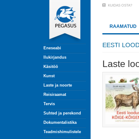
Liigu
KUIDAS OSTA?
User
edasi
põhisisu
Account
juurde
RAAMATUD
Menu
(logged
EESTI LOO
Eneseabi
out)
Ilukirjandus
Laste l
Käsitöö
Kunst
Laste ja noorte
Reisiraamat
Tervis
Suhted ja perekond
Dokumentalistika
Teadmishimulistele