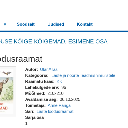
Soodsalt
Uudised
Kontakt
DUSE KÕIGE-KÕIGEMAD. ESIMENE OSA
oodusraamat
Autor
Ülar Allas
Kategooria
Laste ja noorte
Teadmishimulistele
Raamatu kaas
KK
Lehekülgede arv
96
Mõõtmed
210x210
Avaldamise aeg
06.10.2025
Toimetaja
Anne Panga
Sari
Laste loodusraamat
Sarja osa
1