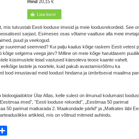
Hind
20,15 €
Lisa korvi
, mis tutvustab Eesti looduse imesid ja meie loodusrekordeid. See o
osalisest sarjast. Esimeses osas võtame vaatluse alla meie imetaj
taimed, puud ja veekogud.
kõige suuremad seemned? Kui palju kaalus kõige raskem Eesti vetest 
i kõige selgema veega järv? Milline on meie kõige haruldasem puulii
eistele küsimustele leiad vastused käesoleva teose kaante vahelt.
elkõige lastele ja noortele, kuid pakub avastamisrõõmu ka
ed lood innustavad meid loodust hindama ja ümbritsevat maailma par
bioloogiadoktor Ülar Allas, kelle sulest on ilmunud kodumaist loodus
"Eestimaa imed", "Eesti looduse rekordid", „Eestimaa 50 parimat
aa 50 parimat matkarada 2. Maakondade pärlid“ ja „Matkates läbi Ees
aarteaduslikke artikleid, mis on võitnud mitmeid auhindu.
ebook
witter
Share