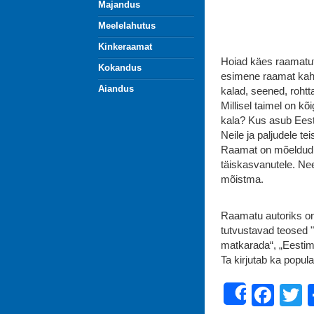
Majandus
Meelelahutus
Kinkeraamat
Hoiad käes raamatut
Kokandus
esimene raamat kahe
Aiandus
kalad, seened, roht
Millisel taimel on 
kala? Kus asub Eest
Neile ja paljudele t
Raamat on mõeldud e
täiskasvanutele. Ne
mõistma.
Raamatu autoriks on 
tutvustavad teosed 
matkarada“, „Eestim
Ta kirjutab ka popul
Fac
T
Share