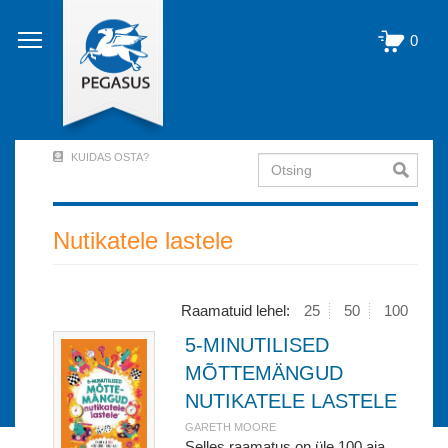
Liigu
edasi
0
põhisisu
juurde
KUIDAS OSTA?
Otsing
User
Account
Menu
Nutikatele lastele
(logged
out)
Raamatuid lehel:
25
50
100
5-MINUTILISED
MÕTTEMÄNGUD
NUTIKATELE LASTELE
GARETH MOORE
Selles raamatus on üle 100 aja