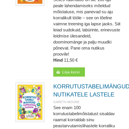
peale lahendamiseks mõeldud
mõistatuse, mis panevad su aju
korralikult tööle – see on tõeline
vaimne treening iga lapse jaoks. Siit
leiad sudokuid, labürinte, erinevuste
leidmise ülesandeid,
doominomänge ja palju muudki
põnevat. Pane oma nutikus
proovile!
Hind
11,50 €
Lisa korvi
KORRUTUSTABELIMÄNGU
NUTIKATELE LASTELE
GARETH MOORE
See enam 100
korrutustabelimõistatust sisaldav
raamat korraldab sinu
peastarvutamislihastele korraliku