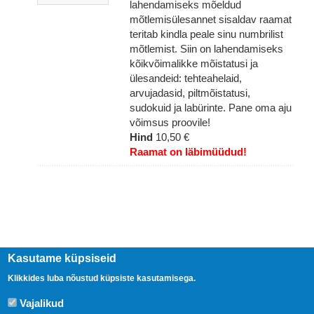
lahendamiseks mõeldud
mõtlemisülesannet sisaldav raamat
teritab kindla peale sinu numbrilist
mõtlemist. Siin on lahendamiseks
kõikvõimalikke mõistatusi ja
ülesandeid: tehteahelaid,
arvujadasid, piltmõistatusi,
sudokuid ja labürinte. Pane oma aju
võimsus proovile!
Hind
10,50 €
Raamat on läbimüüdud!
Kasutame küpsiseid
Klikkides luba nõustud küpsiste kasutamisega.
Vajalikud