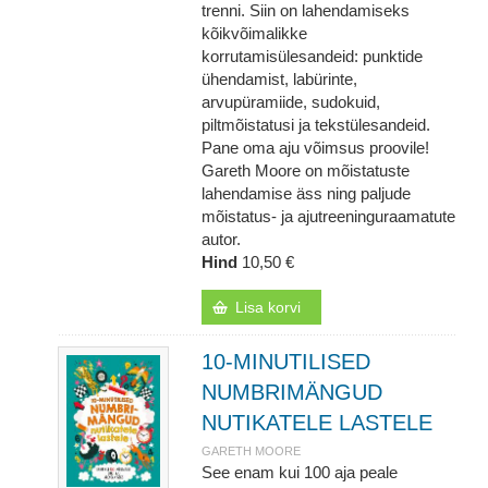
trenni. Siin on lahendamiseks
kõikvõimalikke
korrutamisülesandeid: punktide
ühendamist, labürinte,
arvupüramiide, sudokuid,
piltmõistatusi ja tekstülesandeid.
Pane oma aju võimsus proovile!
Gareth Moore on mõistatuste
lahendamise äss ning paljude
mõistatus- ja ajutreeninguraamatute
autor.
Hind
10,50 €
Lisa korvi
10-MINUTILISED
NUMBRIMÄNGUD
NUTIKATELE LASTELE
GARETH MOORE
See enam kui 100 aja peale