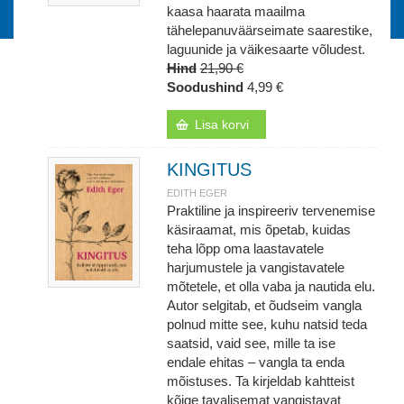
kaasa haarata maailma
tähelepanuväärseimate saarestike,
laguunide ja väikesaarte võludest.
Hind
21,90 €
Soodushind
4,99 €
Lisa korvi
KINGITUS
EDITH EGER
Praktiline ja inspireeriv tervenemise
käsiraamat, mis õpetab, kuidas
teha lõpp oma laastavatele
harjumustele ja vangistavatele
mõtetele, et olla vaba ja nautida elu.
Autor selgitab, et õudseim vangla
polnud mitte see, kuhu natsid teda
saatsid, vaid see, mille ta ise
endale ehitas – vangla ta enda
mõistuses. Ta kirjeldab kahtteist
kõige tavalisemat vangistavat