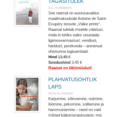
TAGASITULEK
A.G. ROEMMERS
See raamat on austusavaldus
maailmakuulsale Antoine de Saint-
Exupéry teosele „Väike prints“.
Raamat tuletab meelde väärtusi,
mida ei tohiks eales unustada:
ligimesearmastust, vendlust,
haridust, perekonda – arenenud
ühiskonna tugisambaid.
Hind
13,45 €
Soodushind
3,45 €
Raamat on läbimüüdud!
PLAHVATUSOHTLIK
LAPS
ROSS W. GREENE
Karjumine, sõimamine, nutmine,
löömine, peksmine, sülitamine ja
hammustamine – need on vaid
mõned käitumisraskustest, mis