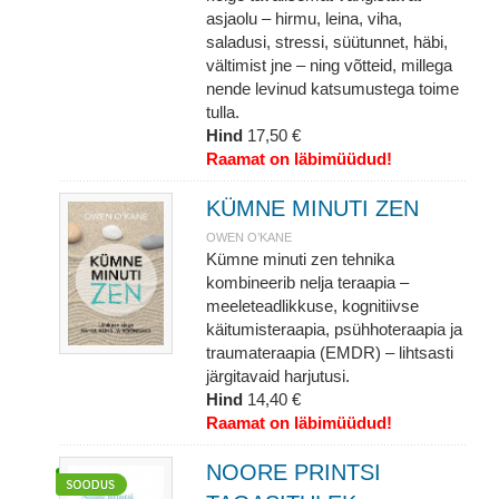
asjaolu – hirmu, leina, viha,
saladusi, stressi, süütunnet, häbi,
vältimist jne – ning võtteid, millega
nende levinud katsumustega toime
tulla.
Hind
17,50 €
Raamat on läbimüüdud!
KÜMNE MINUTI ZEN
OWEN O’KANE
Kümne minuti zen tehnika
kombineerib nelja teraapia –
meeleteadlikkuse, kognitiivse
käitumisteraapia, psühhoteraapia ja
traumateraapia (EMDR) – lihtsasti
järgitavaid harjutusi.
Hind
14,40 €
Raamat on läbimüüdud!
NOORE PRINTSI