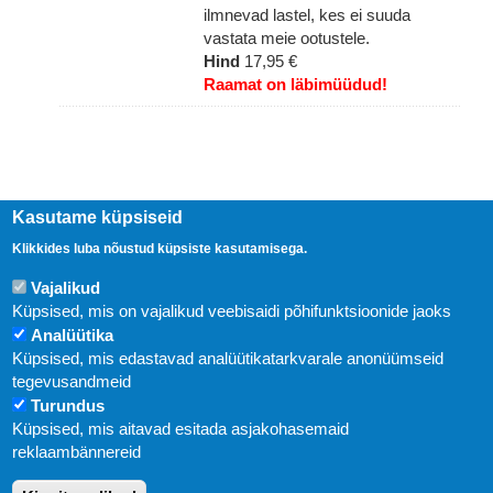
ilmnevad lastel, kes ei suuda
vastata meie ootustele.
Hind
17,95 €
Raamat on läbimüüdud!
Kasutame küpsiseid
Klikkides luba nõustud küpsiste kasutamisega.
Vajalikud
Küpsised, mis on vajalikud veebisaidi põhifunktsioonide jaoks
Analüütika
Küpsised, mis edastavad analüütikatarkvarale anonüümseid
Uudised
tegevusandmeid
Turundus
Abi
Küpsised, mis aitavad esitada asjakohasemaid
KIRJASTUS PEGASUS OÜ © 2020
reklaambännereid
Paldiski mnt. 29 (A korpus VI korrus), Tallinn