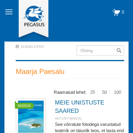
Liigu
edasi
0
põhisisu
juurde
KUIDAS OSTA?
Otsing
User
Account
Menu
Maarja Paesalu
(logged
out)
Raamatuid lehel:
25
50
100
MEIE UNISTUSTE
SAARED
ANTONY MASON
See võrratute fotodega varustatud
teatmik on täiuslik teos, et lasta end