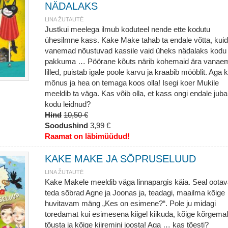
NÄDALAKS
LINA ŽUTAUTĖ
Justkui meelega ilmub koduteel nende ette kodutu
ühesilmne kass. Kake Make tahab ta endale võtta, kuid
vanemad nõustuvad kassile vaid üheks nädalaks kodu
pakkuma … Pöörane kõuts närib kohemaid ära vanae
lilled, puistab igale poole karvu ja kraabib mööblit. Aga k
mõnus ja hea on temaga koos olla! Isegi koer Mukile
meeldib ta väga. Kas võib olla, et kass ongi endale juba
kodu leidnud?
Hind
10,50 €
Soodushind
3,99 €
Raamat on läbimüüdud!
KAKE MAKE JA SÕPRUSELUUD
LINA ŽUTAUTĖ
Kake Makele meeldib väga linnapargis käia. Seal oota
teda sõbrad Agne ja Joonas ja, teadagi, maailma kõige
huvitavam mäng „Kes on esimene?“. Pole ju midagi
toredamat kui esimesena kiigel kiikuda, kõige kõrgema
tõusta ja kõige kiiremini joosta! Aga … kas tõesti?