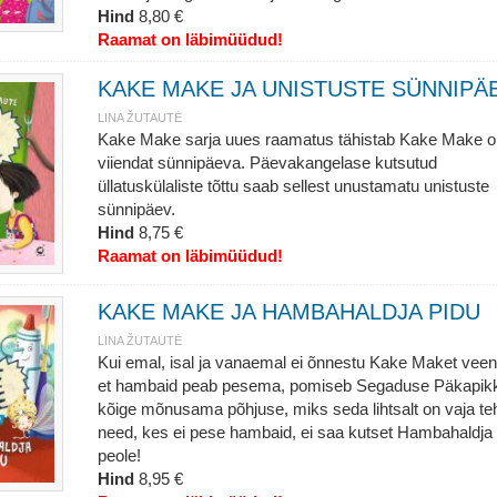
Hind
8,80 €
Raamat on läbimüüdud!
KAKE MAKE JA UNISTUSTE SÜNNIPÄ
LINA ŽUTAUTĖ
Kake Make sarja uues raamatus tähistab Kake Make 
viiendat sünnipäeva. Päevakangelase kutsutud
üllatuskülaliste tõttu saab sellest unustamatu unistuste
sünnipäev.
Hind
8,75 €
Raamat on läbimüüdud!
KAKE MAKE JA HAMBAHALDJA PIDU
LINA ŽUTAUTĖ
Kui emal, isal ja vanaemal ei õnnestu Kake Maket veen
et hambaid peab pesema, pomiseb Segaduse Päkapik
kõige mõnusama põhjuse, miks seda lihtsalt on vaja te
need, kes ei pese hambaid, ei saa kutset Hambahaldja
peole!
Hind
8,95 €