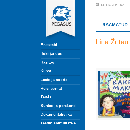
Liigu
KUIDAS OSTA?
User
edasi
põhisisu
Account
juurde
RAAMATUD
Menu
(logged
Lina Žutau
Eneseabi
out)
Ilukirjandus
Käsitöö
Kunst
Laste ja noorte
Reisiraamat
Tervis
Suhted ja perekond
Dokumentalistika
Teadmishimulistele