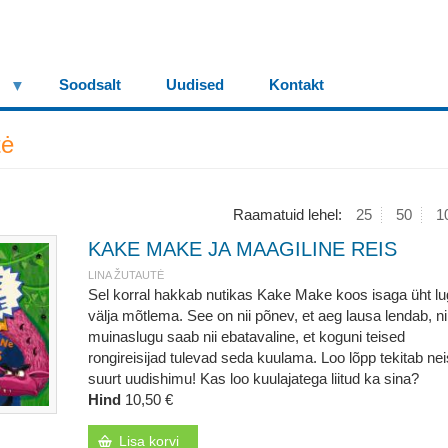
Soodsalt
Uudised
Kontakt
tė
Raamatuid lehel:
25
50
1
KAKE MAKE JA MAAGILINE REIS
LINA ŽUTAUTĖ
Sel korral hakkab nutikas Kake Make koos isaga üht l
välja mõtlema. See on nii põnev, et aeg lausa lendab, n
muinaslugu saab nii ebatavaline, et koguni teised
rongireisijad tulevad seda kuulama. Loo lõpp tekitab nei
suurt uudishimu! Kas loo kuulajatega liitud ka sina?
Hind
10,50 €
Lisa korvi