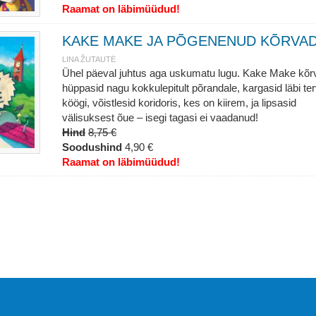
Raamat on läbimüüdud!
KAKE MAKE JA PÕGENENUD KÕRVA
LINA ŽUTAUTĖ
Ühel päeval juhtus aga uskumatu lugu. Kake Make kõr
hüppasid nagu kokkulepitult põrandale, kargasid läbi te
köögi, võistlesid koridoris, kes on kiirem, ja lipsasid
välisuksest õue – isegi tagasi ei vaadanud!
Hind
8,75 €
Soodushind
4,90 €
Raamat on läbimüüdud!