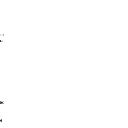
ma
ui
vad
le