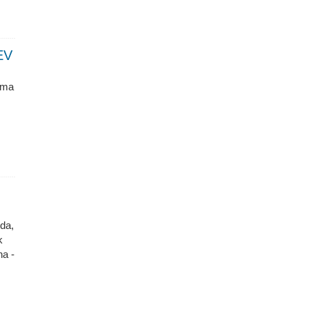
EV
oma
da,
k
ha -