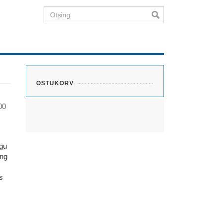
Otsing
OSTUKORV
00
ugu
ing
s