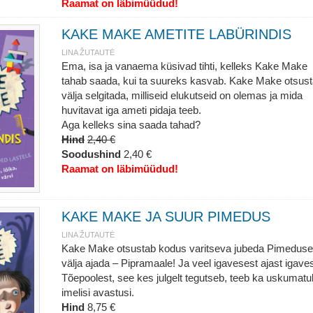
Raamat on läbimüüdud!
KAKE MAKE AMETITE LABÜRINDIS
LINA ŽUTAUTĖ
Ema, isa ja vanaema küsivad tihti, kelleks Kake Make
tahab saada, kui ta suureks kasvab. Kake Make otsus
välja selgitada, milliseid elukutseid on olemas ja mida
huvitavat iga ameti pidaja teeb.
Aga kelleks sina saada tahad?
Hind
2,40 €
Soodushind
2,40 €
Raamat on läbimüüdud!
KAKE MAKE JA SUUR PIMEDUS
LINA ŽUTAUTĖ
Kake Make otsustab kodus varitseva jubeda Pimeduse
välja ajada – Pipramaale! Ja veel igavesest ajast igaves
Tõepoolest, see kes julgelt tegutseb, teeb ka uskumatul
imelisi avastusi.
Hind
8,75 €