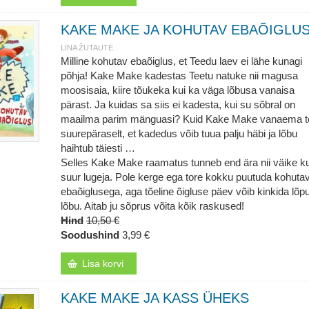
KAKE MAKE JA KOHUTAV EBAÕIGLU
LINA ŽUTAUTĖ
Milline kohutav ebaõiglus, et Teedu laev ei lähe kunagi
põhja! Kake Make kadestas Teetu natuke nii magusa
moosisaia, kiire tõukeka kui ka väga lõbusa vanaisa
pärast. Ja kuidas sa siis ei kadesta, kui su sõbral on
maailma parim mänguasi? Kuid Kake Make vanaema t
suurepäraselt, et kadedus võib tuua palju häbi ja lõbu
haihtub täiesti …
Selles Kake Make raamatus tunneb end ära nii väike ku
suur lugeja. Pole kerge ega tore kokku puutuda kohuta
ebaõiglusega, aga tõeline õigluse päev võib kinkida lõpu
lõbu. Aitab ju sõprus võita kõik raskused!
Hind
10,50 €
Soodushind
3,99 €
Lisa korvi
KAKE MAKE JA KASS ÜHEKS