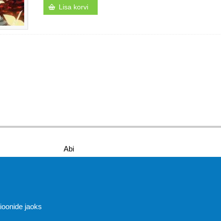
Lisa korvi
Abi
sioonide jaoks