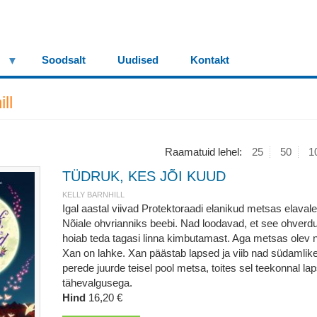
Soodsalt
Uudised
Kontakt
ll
Raamatuid lehel:
25
50
1
TÜDRUK, KES JÕI KUUD
KELLY BARNHILL
Igal aastal viivad Protektoraadi elanikud metsas elavale
Nõiale ohvrianniks beebi. Nad loodavad, et see ohverd
hoiab teda tagasi linna kimbutamast. Aga metsas olev 
Xan on lahke. Xan päästab lapsed ja viib nad südamlik
perede juurde teisel pool metsa, toites sel teekonnal lap
tähevalgusega.
Hind
16,20 €