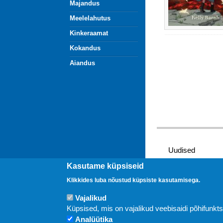
Majandus
Meelelahutus
Kinkeraamat
Kokandus
Aiandus
Uudised
Kasutame küpsiseid
Klikkides luba nõustud küpsiste kasutamisega.
Vajalikud
Küpsised, mis on vajalikud veebisaidi põhifunkt
Analüütika