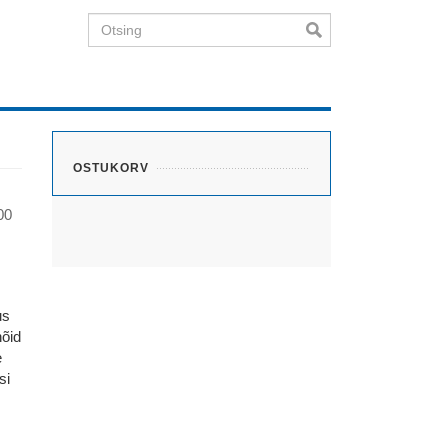
Otsing
OSTUKORV
00
us
nõid
e
si