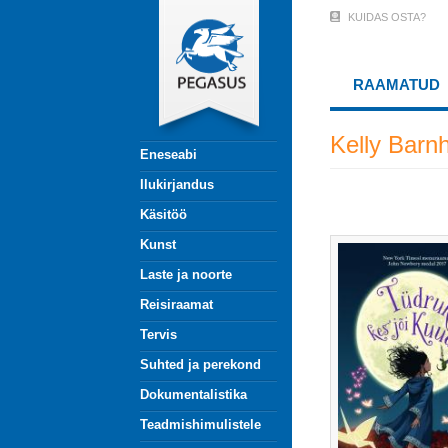
Liigu
KUIDAS OSTA?
User
edasi
põhisisu
Account
juurde
RAAMATUD
Menu
(logged
Kelly Barnhi
Eneseabi
out)
Ilukirjandus
Käsitöö
Kunst
Laste ja noorte
Reisiraamat
Tervis
Suhted ja perekond
Dokumentalistika
Teadmishimulistele