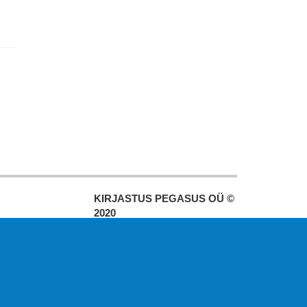
KIRJASTUS PEGASUS OÜ ©
2020
Paldiski mnt. 29 (A korpus VI
korrus), Tallinn
Üldtelefon: 666 1720
E-post:
pegasus[at]pegasus.ee