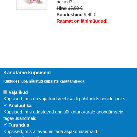
naised?
Hind
15,90 €
Soodushind
9,90 €
Raamat on läbimüüdud!
Kasutame küpsiseid
Klikkides luba nõustud küpsiste kasutamisega.
Vajalikud
Uudised
Küpsised, mis on vajalikud veebisaidi põhifunktsioonide jaoks
Analüütika
Küpsised, mis edastavad analüütikatarkvarale anonüümseid
Abi
tegevusandmeid
KIRJASTUS PEGASUS OÜ © 2020
Turundus
Küpsised, mis aitavad esitada asjakohasemaid
Paldiski mnt. 29 (A korpus VI korrus), Tallinn