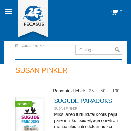
Liigu
edasi
0
põhisisu
juurde
KUIDAS OSTA?
Otsing
User
Account
Menu
SUSAN PINKER
(logged
out)
Raamatuid lehel:
25
50
100
SUGUDE PARADOKS
SUSAN PINKER
Miks läheb tüdrukutel koolis palju
paremini kui poistel, aga ometi on
mehed elus tihti edukamad kui