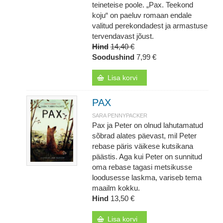
teineteise poole. „Pax. Teekond
koju“ on paeluv romaan endale
valitud perekondadest ja armastuse
tervendavast jõust.
Hind
14,40 €
Soodushind
7,99 €
Lisa korvi
PAX
SARA PENNYPACKER
Pax ja Peter on olnud lahutamatud
sõbrad alates päevast, mil Peter
rebase päris väikese kutsikana
päästis. Aga kui Peter on sunnitud
oma rebase tagasi metsikusse
loodusesse laskma, variseb tema
maailm kokku.
Hind
13,50 €
Lisa korvi