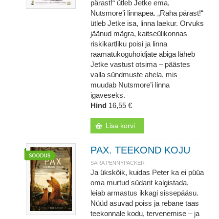
pärast!“ ütleb Jetke ema,
Nutsmore’i linnapea. „Raha pärast!“
ütleb Jetke isa, linna laekur. Orvuks
jäänud mägra, kaitseülikonnas
riskikartliku poisi ja linna
raamatukoguhoidjate abiga läheb
Jetke vastust otsima – päästes
valla sündmuste ahela, mis
muudab Nutsmore’i linna
igaveseks.
Hind
16,55 €
Lisa korvi
PAX. TEEKOND KOJU
SARA PENNYPACKER
Ja ükskõik, kuidas Peter ka ei püüa
oma murtud südant kalgistada,
leiab armastus ikkagi sissepääsu.
Nüüd asuvad poiss ja rebane taas
teekonnale kodu, tervenemise – ja