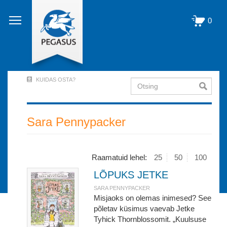
Liigu
edasi
0
põhisisu
juurde
KUIDAS OSTA?
Otsing
User
Account
Menu
Sara Pennypacker
(logged
out)
Raamatuid lehel:
25
50
100
LÕPUKS JETKE
SARA PENNYPACKER
Misjaoks on olemas inimesed? See
põletav küsimus vaevab Jetke
Tyhick Thornblossomit. „Kuulsuse