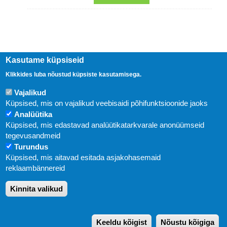
Kasutame küpsiseid
Klikkides luba nõustud küpsiste kasutamisega.
Vajalikud
Küpsised, mis on vajalikud veebisaidi põhifunktsioonide jaoks
Analüütika
Küpsised, mis edastavad analüütikatarkvarale anonüümseid
Uudised
tegevusandmeid
Turundus
Abi
Küpsised, mis aitavad esitada asjakohasemaid
KIRJASTUS PEGASUS OÜ © 2020
reklaambännereid
Paldiski mnt. 29 (A korpus VI korrus), Tallinn
Kinnita valikud
Üldtelefon: 666 1720
E-post:
pegasus[at]pegasus.ee
Keeldu kõigist
Nõustu kõigiga