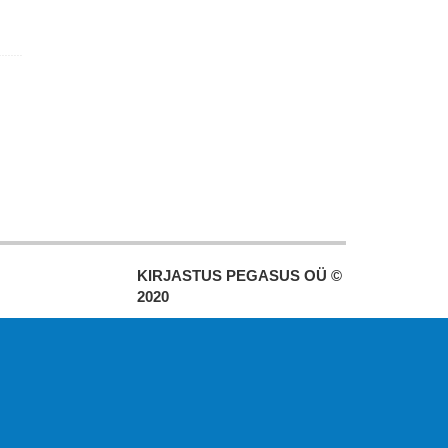
KIRJASTUS PEGASUS OÜ ©
2020
Paldiski mnt. 29 (A korpus VI
korrus), Tallinn
Üldtelefon: 666 1720
E-post:
pegasus[at]pegasus.ee