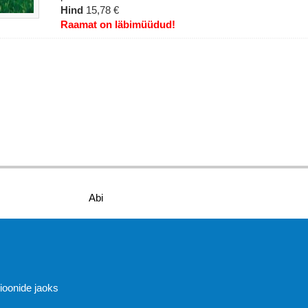
Hind
15,78 €
Raamat on läbimüüdud!
Abi
sioonide jaoks