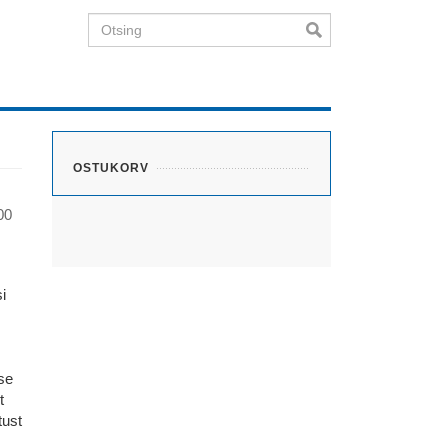
Otsing
OSTUKORV
00
i
se
t
tust