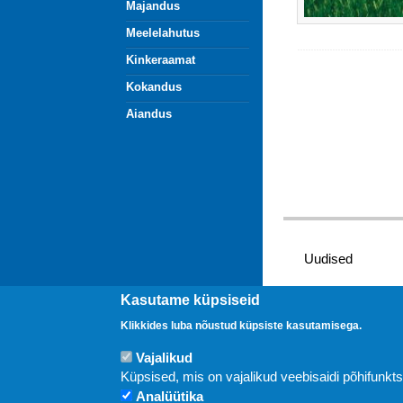
Majandus
Meelelahutus
Kinkeraamat
Kokandus
Aiandus
Uudised
Kasutame küpsiseid
Klikkides luba nõustud küpsiste kasutamisega.
Vajalikud
Küpsised, mis on vajalikud veebisaidi põhifunkt
Analüütika