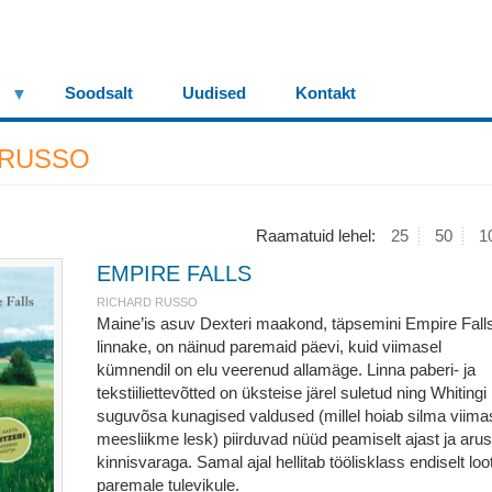
Soodsalt
Uudised
Kontakt
 RUSSO
Raamatuid lehel:
25
50
1
EMPIRE FALLS
RICHARD RUSSO
Maine’is asuv Dexteri maakond, täpsemini Empire Falls
linnake, on näinud paremaid päevi, kuid viimasel
kümnendil on elu veerenud allamäge. Linna paberi- ja
tekstiiliettevõtted on üksteise järel suletud ning Whitingi
suguvõsa kunagised valdused (millel hoiab silma viima
meesliikme lesk) piirduvad nüüd peamiselt ajast ja arus
kinnisvaraga. Samal ajal hellitab töölisklass endiselt loo
paremale tulevikule.