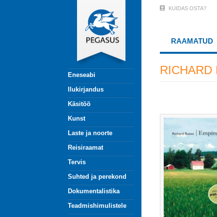
Liigu
KUIDAS OSTA?
User
edasi
põhisisu
Account
juurde
RAAMATUD
Menu
(logged
RICHARD
Eneseabi
out)
Ilukirjandus
Käsitöö
Kunst
Laste ja noorte
Reisiraamat
Tervis
Suhted ja perekond
Dokumentalistika
Teadmishimulistele