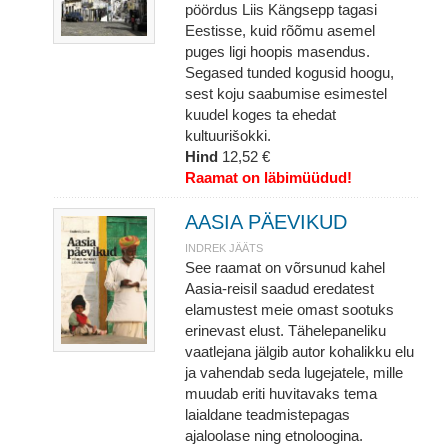
pöördus Liis Kängsepp tagasi
Eestisse, kuid rõõmu asemel
puges ligi hoopis masendus.
Segased tunded kogusid hoogu,
sest koju saabumise esimestel
kuudel koges ta ehedat
kultuurišokki.
Hind
12,52 €
Raamat on läbimüüdud!
AASIA PÄEVIKUD
INDREK JÄÄTS
See raamat on võrsunud kahel
Aasia-reisil saadud eredatest
elamustest meie omast sootuks
erinevast elust. Tähelepaneliku
vaatlejana jälgib autor kohalikku elu
ja vahendab seda lugejatele, mille
muudab eriti huvitavaks tema
laialdane teadmistepagas
ajaloolase ning etnoloogina.