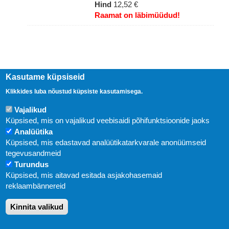
Hind
12,52 €
Raamat on läbimüüdud!
Kasutame küpsiseid
Klikkides luba nõustud küpsiste kasutamisega.
Vajalikud
Küpsised, mis on vajalikud veebisaidi põhifunktsioonide jaoks
Analüütika
Küpsised, mis edastavad analüütikatarkvarale anonüümseid
Uudised
tegevusandmeid
Turundus
Abi
Küpsised, mis aitavad esitada asjakohasemaid
KIRJASTUS PEGASUS OÜ © 2020
reklaambännereid
Paldiski mnt. 29 (A korpus VI korrus), Tallinn
Kinnita valikud
Üldtelefon: 666 1720