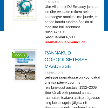
ÜLAR ALLAS
Ülar Allas ehk DJ Smaddy jutustab
loo ühe eestlase retkest seitsme
kaasaegse maailmaime juurde, et
nende kaudu tundma õppida nii
maailma kui iseennast.
Hind
14,90 €
Soodushind
6,50 €
Raamat on läbimüüdud!
RÄNNAKUD
ÖÖPOOLSETESSE
MAADESSE
INDREK JÄÄTS
Sellesse raamatusse on koondatud
üheksa päevikuvormis
reisikirjeldust aastaist 1992–2009.
See küllalt pikk periood annab
raamatule teatava ajalise sügavuse
ning lubab lugejal jälgida nii
Venemaa ja selle asukate kui ka