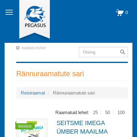
Liigu
edasi
0
põhisisu
juurde
KUIDAS OSTA?
Otsing
User
Account
Menu
Rännuraamatute sari
(logged
out)
Reisiraamat
Rännuraamatute sari
Raamatuid lehel:
25
50
100
SEITSME IMEGA
ÜMBER MAAILMA