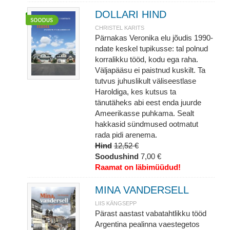
DOLLARI HIND
CHRISTEL KARITS
Pärnakas Veronika elu jõudis 1990-
ndate keskel tupikusse: tal polnud
korralikku tööd, kodu ega raha.
Väljapääsu ei paistnud kuskilt. Ta
tutvus juhuslikult väliseestlase
Haroldiga, kes kutsus ta
tänutäheks abi eest enda juurde
Ameerikasse puhkama. Sealt
hakkasid sündmused ootmatut
rada pidi arenema.
Hind
12,52 €
Soodushind
7,00 €
Raamat on läbimüüdud!
MINA VANDERSELL
LIIS KÄNGSEPP
Pärast aastast vabatahtlikku tööd
Argentina pealinna vaestegetos