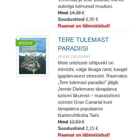
autoriga toimunud muutusi.
Hind
14,38 €
Soodushind
6,95 €
Raamat on läbimüüdud!
TERE TULEMAST
PARADIISI
JENNIE DIELEMANS
Meie unistuste sihtpunkt on
inimtühi, valge liivaga rand, kaugel
igapäevasest stressist. Raamatus
„Tere tulemast paradiisi” jälgib
Jennie Dielemans tänapäeva
turismi liikumist – massturismi
sünnist Gran Canarial kuni
tänapäeva populaarse
tšartersihtkoha Taini.
Hind
12,53 €
Soodushind
2,15 €
Raamat on läbimüüdud!