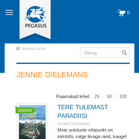
Liigu
edasi
0
põhisisu
juurde
KUIDAS OSTA?
Otsing
User
Account
Menu
JENNIE DIELEMANS
(logged
out)
Raamatuid lehel:
25
50
100
TERE TULEMAST
PARADIISI
JENNIE DIELEMANS
Meie unistuste sihtpunkt on
inimtühi, valge liivaga rand, kaugel