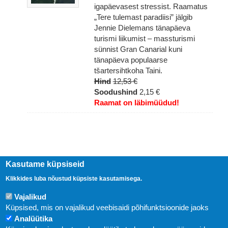
igapäevasest stressist. Raamatus
„Tere tulemast paradiisi” jälgib
Jennie Dielemans tänapäeva
turismi liikumist – massturismi
sünnist Gran Canarial kuni
tänapäeva populaarse
tšartersihtkoha Taini.
Hind
12,53 €
Soodushind
2,15 €
Raamat on läbimüüdud!
Kasutame küpsiseid
Klikkides luba nõustud küpsiste kasutamisega.
Vajalikud
Küpsised, mis on vajalikud veebisaidi põhifunktsioonide jaoks
Analüütika