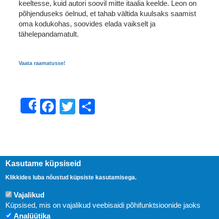
keeltesse, kuid autori soovil mitte itaalia keelde. Leon on
põhjenduseks öelnud, et tahab vältida kuulsaks saamist
oma kodukohas, soovides elada vaikselt ja
tähelepandamatult.
Vaata raamatusse!
Facebook
Twitter
Share
Share
Kasutame küpsiseid
Klikkides luba nõustud küpsiste kasutamisega.
Vajalikud
Küpsised, mis on vajalikud veebisaidi põhifunktsioonide jaoks
Analüütika