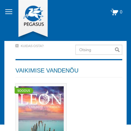
Liigu
edasi
0
põhisisu
juurde
KUIDAS OSTA?
Otsing
User
Account
Menu
VAIKIMISE VANDENÕU
(logged
out)