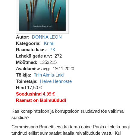
Autor
DONNA LEON
Kategooria
Krimi
Raamatu kaas
PK
Lehekülgede arv
272
Mõõtmed
135x215
Avaldamise aeg
19.11.2020
Tõlkija
Triin Aimla-Laid
Toimetaja
Helve Hennoste
Hind
17,50 €
Soodushind
4,99 €
Raamat on läbimüüdud!
Kas konspiratsioon ja korruptsioon suudavad tõe vaikima
sundida?
Commissario Brunetti ega ka tema naine Paola ei ole kunagi
tundnud erilist sümpaatiat Itaalia relvajõudude vastu. Kui