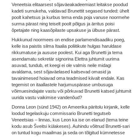
Veneetsia elitaarsest sõjaväeakadeemiast leitakse poodud
kadeti surnukeha, valdavad Brunettit segased tunded: ühelt
poolt kahetsus ja kurbus tema enda poja vanuse noormehe
surma pärast ning teiselt poolt põlgus ja ärritus poisi
õpetajate ning kaasõpilaste upsakuse ja ülbuse pärast.
Hukkunud noormees on endise parlamendisaadiku poeg,
kelle isa paistis silma Itaalia poliitikute hulgas haruldase
rikkumatuse ja aususe poolest. Kui aga Brunetti ja tema
asendamatu sekretär signorina Elettra juhtumit uurima
asuvad, tundub, et keegi ei ole valmis neile midagi
avaldama, sest sõjaväelased kaitsevad omasid ja
tavainimesed hoiavad oma teadmised kiivalt endale. Kas
tegemist on itaallastele harjumuspärase umbusuga
võimuesindajate vastu või põrkuvad Brunetti katsed juhtumit
uurida vastu vaikimise vandenõud?
Donna Leon (sünd 1942) on Ameerika päritolu kirjanik, kelle
loodud tegelaskuju commissario Brunetti tegutseb
Veneetsias – linnas, kus Leon ka ise on elanud (tema teine
kodu asub Šveitsi külakeses). Auhindu võitnud Brunetti-sari
on tuntud kogu maailmas ja seda on tõlgitud kümnetesse