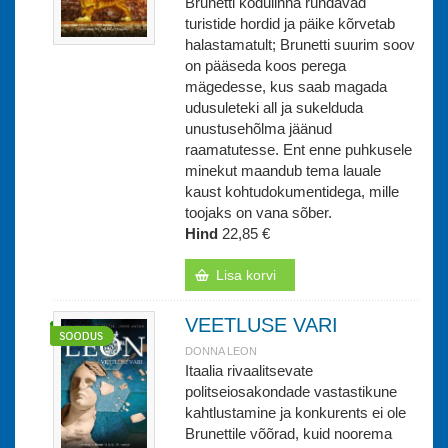
Brunetti kodulinna ründavad
turistide hordid ja päike kõrvetab
halastamatult; Brunetti suurim soov
on pääseda koos perega
mägedesse, kus saab magada
udusuleteki all ja sukelduda
unustusehõlma jäänud
raamatutesse. Ent enne puhkusele
minekut maandub tema lauale
kaust kohtudokumentidega, mille
toojaks on vana sõber.
Hind
22,85 €
Lisa korvi
VEETLUSE VARI
DONNA LEON
Itaalia rivaalitsevate
politseiosakondade vastastikune
kahtlustamine ja konkurents ei ole
Brunettile võõrad, kuid noorema