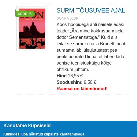
SURM TÕUSUVEE AJAL
DONNA LEON
Koos hoopidega anti naisele edasi
teade: „Ära mine kokkusaamisele
dottor Semenzatoga.” Kuid siis
leitakse surnukeha ja Brunetti peab
sumama läbi üleujutustest pea
peale pööratud linna, et lahendada
senise teenistuskäigu kõige
ohtlikum juhtum.
Hind
16,95 €
Soodushind
8,50 €
Raamat on läbimüüdud!
Kasutame küpsiseid
Klikkides luba nõustud küpsiste kasutamisega.