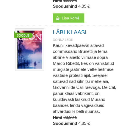
Hind
20,90 €
Soodushind
4,99 €
Lisa korvi
LÄBI KLAASI
DONNA LEON
Kaunil kevadpäeval aitavad
commissario Brunetti ja tema
abiline Vianello viimase sõpra
Marco Ribettit, kes on vahistatud
mürgiste jäätmete vette heitmise
vastase protesti ajal. Seejärel
satuvad nad silmitsi mehe äia,
Giovanni de Cali raevuga. De Cal,
pahur klaasivabrikant, on
kuuldavasti lasknud Murano
baarides lendu vägivaldseid
ähvardusi Ribetti suunas.
Hind
20,90 €
Soodushind
4,99 €