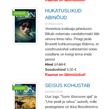
HUKATUSLIKUD
ABINÕUD
DONNA LEON
Veneetsia koiduaja jaheduses
lõikab ootamatu vandalismiakt läbi
uinuva linna rahu. Peagi peab
Brunetti kohkumusega tõdema, et
sündmuskohal vahistamist ootav
süüdlane on keegi tema enda
perest
Hind
17,60 €
Soodushind
5,50 €
Raamat on läbimüüdud!
SEISUS KOHUSTAB
DONNA LEON
Uus lugu "Surm tõusuvee ajal" ja
"Une pealt ja rahus" autorilt, mille
peategelane on ikka filosofeerima