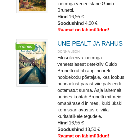
loomuga veneetslane Guido
Brunetti.
Hind
16,95 €
Soodushind
4,90 €
Raamat on läbimüüdud!
UNE PEALT JA RAHUS
DONNA LEON
Filosofeeriva loomuga
veneetslasest detektiiv Guido
Brunetti ruttab appi noorele
hooldekodu põetajale, kes loobus
nunnaelust pärast viie patsiendi
ootamatut surma. Asja lähemalt
uurides kohtab Brunetti mitmeid
omapäraseid inimesi, kuid ükski
komissari avastus ei viita
kuritahtlikele tegudele.
Hind
16,95 €
Soodushind
13,50 €
Raamat on läbimüüdud!