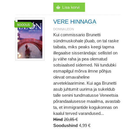
Lisa korvi
VERE HINNAGA
DONNA LEON
Kui commissario Brunetti
sündmuskohale jõuab, on tal raske
taibata, miks peaks keegi tapma
illegaalse sisserändaja: sellistel on
ju vähe raha ja pea olematud
sotsiaalsed sidemed. Nii tundubki
esmapilgul mõrva ilmne põhjus
olevat omavaheline
arveteklaarimine. Kui aga Brunetti
asub juhtumit uurima ja sukeldub
talle senini tundmatusse Veneetsia
põrandaalusesse maailma, avastab
ta, et immigrantide kogukonnas on
kaalul terved varandused...
Hind
20,85 €
Soodushind
4,99 €