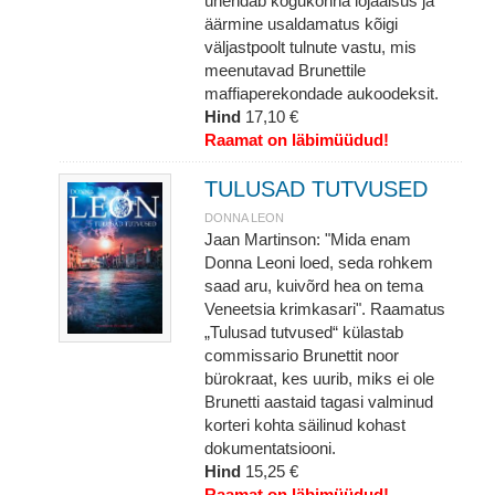
ühendab kogukonna lojaalsus ja
äärmine usaldamatus kõigi
väljastpoolt tulnute vastu, mis
meenutavad Brunettile
maffiaperekondade aukoodeksit.
Hind
17,10 €
Raamat on läbimüüdud!
TULUSAD TUTVUSED
DONNA LEON
Jaan Martinson: "Mida enam
Donna Leoni loed, seda rohkem
saad aru, kuivõrd hea on tema
Veneetsia krimkasari". Raamatus
„Tulusad tutvused“ külastab
commissario Brunettit noor
bürokraat, kes uurib, miks ei ole
Brunetti aastaid tagasi valminud
korteri kohta säilinud kohast
dokumentatsiooni.
Hind
15,25 €
Raamat on läbimüüdud!