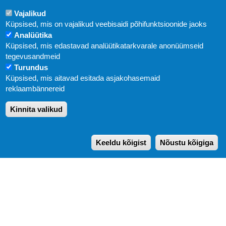
Vajalikud
Küpsised, mis on vajalikud veebisaidi põhifunktsioonide jaoks
Analüütika
Küpsised, mis edastavad analüütikatarkvarale anonüümseid
Uudised
tegevusandmeid
Turundus
Abi
Küpsised, mis aitavad esitada asjakohasemaid
KIRJASTUS PEGASUS OÜ © 2020
reklaambännereid
Paldiski mnt. 29 (A korpus VI korrus), Tallinn
Kinnita valikud
Üldtelefon: 666 1720
E-post:
pegasus[at]pegasus.ee
Keeldu kõigist
Nõustu kõigiga