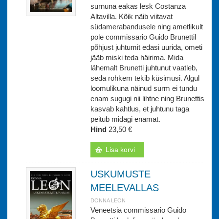
surnuna eakas lesk Costanza
Altavilla. Kõik näib viitavat
südamerabandusele ning ametlikult
pole commissario Guido Brunettil
põhjust juhtumit edasi uurida, ometi
jääb miski teda häirima. Mida
lähemalt Brunetti juhtunut vaatleb,
seda rohkem tekib küsimusi. Algul
loomulikuna näinud surm ei tundu
enam sugugi nii lihtne ning Brunettis
kasvab kahtlus, et juhtunu taga
peitub midagi enamat.
Hind
23,50 €
Lisa korvi
USKUMUSTE
MEELEVALLAS
DONNA LEON
Veneetsia commissario Guido