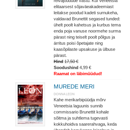
relvajõudude vastu. Kui Veneetsia
elitaarsest sõjaväeakadeemiast
leitakse poodud kadeti surnukeha,
valdavad Brunettit segased tunded:
ühelt poolt kahetsus ja kurbus tema
enda poja vanuse noormehe surma
pärast ning teiselt poolt põlgus ja
ärritus poisi õpetajate ning
kaasõpilaste upsakuse ja ülbuse
pärast.
Hind
17,50 €
Soodushind
4,99 €
Raamat on läbimüüdud!
MUREDE MERI
DONNA LEON
Kahe merikarbipüüdja mõrv
Veneetsia laguunis sunnib
commissario Brunettit kohale
sõitma ja suhtlema tugevasti
kokkuhoidva saarerahvaga, keda