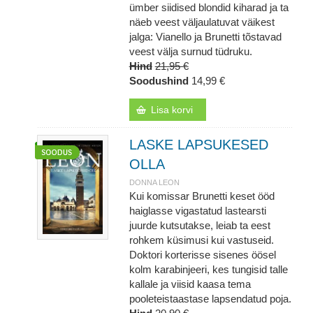
ümber siidised blondid kiharad ja ta
näeb veest väljaulatuvat väikest
jalga: Vianello ja Brunetti tõstavad
veest välja surnud tüdruku.
Hind
21,95 €
Soodushind
14,99 €
Lisa korvi
LASKE LAPSUKESED
OLLA
DONNA LEON
Kui komissar Brunetti keset ööd
haiglasse vigastatud lastearsti
juurde kutsutakse, leiab ta eest
rohkem küsimusi kui vastuseid.
Doktori korterisse sisenes öösel
kolm karabinjeeri, kes tungisid talle
kallale ja viisid kaasa tema
pooleteistaastase lapsendatud poja.