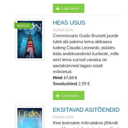
Lisa korvi
HEAS USUS
DONNA LEON
Commissario Guido Brunetti juurde
tuleb abi paluma tema abikaasa
tudeng Claudia Leonardo, püüdes
leida andeksandmist kuriteole, mille
eest tema surnud vanaisa on
aastakümneid tagasi süüdi
mõistetud.
Hind
17,10 €
Soodushind
2,99 €
Lisa korvi
EKSITAVAD ASITÕENDID
DONNA LEON
Ihne lesknaine mõrvatakse jõhkralt