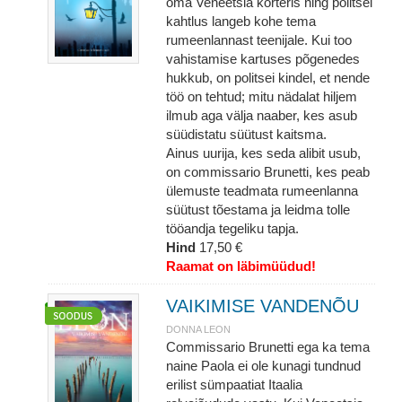
oma Veneetsia korteris ning politsei
kahtlus langeb kohe tema
rumeenlannast teenijale. Kui too
vahistamise kartuses põgenedes
hukkub, on politsei kindel, et nende
töö on tehtud; mitu nädalat hiljem
ilmub aga välja naaber, kes asub
süüdistatu süütust kaitsma.
Ainus uurija, kes seda alibit usub,
on commissario Brunetti, kes peab
ülemuste teadmata rumeenlanna
süütust tõestama ja leidma tolle
tööandja tegeliku tapja.
Hind
17,50 €
Raamat on läbimüüdud!
VAIKIMISE VANDENÕU
DONNA LEON
Commissario Brunetti ega ka tema
naine Paola ei ole kunagi tundnud
erilist sümpaatiat Itaalia