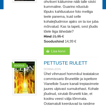
ohvitseri käitumine näib talle siiski
kummaline. Guarino nõustub
lõpuks kahtlusaluse foto meiliga
teele panema, kuid selle
kohalejõudmise ajaks on ta ise juba
mõrvatud. Kas ta tapeti, sest jõudis
tõele liiga lähedale?
Hind
21,95 €
Soodushind
14,99 €
Lisa korvi
PETTUSTE RULETT
DONNA LEON
Ühel vihmasel hommikul teatatakse
commissario Brunettile ja ispettore
Vianellole Suure kanali trepiastmete
juures ulpivast surnukehast. Kohale
jõudnud, sirutab Brunetti käe, et
koolnu veest välja tõmmata.
Ootamatult keerduvad ta randme