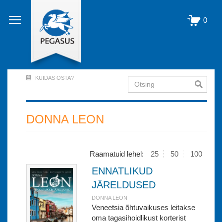
Liigu
edasi
0
põhisisu
juurde
KUIDAS OSTA?
Otsing
User
Account
Menu
DONNA LEON
(logged
out)
Raamatuid lehel:
25
50
100
ENNATLIKUD
JÄRELDUSED
DONNA LEON
Veneetsia õhtuvaikuses leitakse
oma tagasihoidlikust korterist