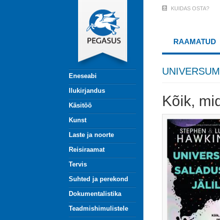
Liigu
KUIDAS OSTA?
User
edasi
põhisisu
Account
juurde
RAAMATUD
Menu
(logged
UNIVERSUMI
Eneseabi
out)
Ilukirjandus
Kõik, mi
Käsitöö
Kunst
Laste ja noorte
Reisiraamat
Tervis
Suhted ja perekond
Dokumentalistika
Teadmishimulistele