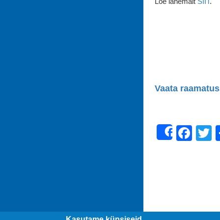
Loe lähemalt
SIIT
.
Vaata raamatus
Fac
T
Share
Kasutame küpsiseid