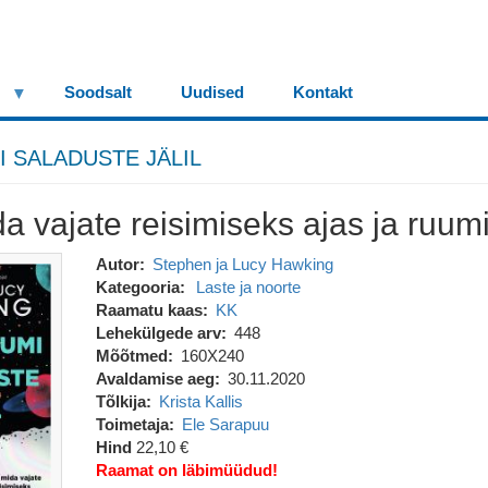
Soodsalt
Uudised
Kontakt
 SALADUSTE JÄLIL
da vajate reisimiseks ajas ja ruum
Autor
Stephen ja Lucy Hawking
Kategooria
Laste ja noorte
Raamatu kaas
KK
Lehekülgede arv
448
Mõõtmed
160X240
Avaldamise aeg
30.11.2020
Tõlkija
Krista Kallis
Toimetaja
Ele Sarapuu
Hind
22,10 €
Raamat on läbimüüdud!