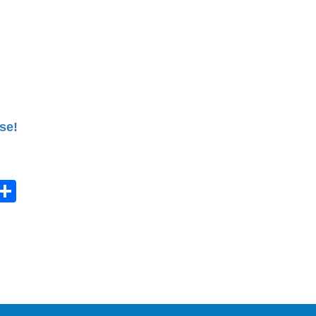
se!
ebook
witter
Share