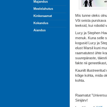
Majandus
Meelelahutus
Mis tunne oleks olnud
Kinkeraamat
Või seista purskava
Kokandus
teeksid, kui robotid
Aiandus
Lucy ja Stephen Haw
menuk. Kuna selle sa
kogusid Lucy ja Ste
elust Marsil kuni m
raamatutest ühte kog
suurepäraste, täiest
fakte nii geneetikast
Kaunilt illustreeritu
kõige kohta, mida ol
kohta.
Raamatut "Universum
Sinijärv!