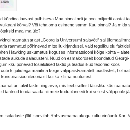
 kõndida laavast pulbitseva Maa pinnal neli ja pool miljardit aastat t
 vulkaani kõrval? Või teha oma esimene samm Kuu pinnal? Ja mida 
 võtaksid maailma üle?
kingi raamatusarjast „Georg ja Universumi salavõti“ sai ülemaailmn
rja raamatud põhinevad mitte ilukirjandusel, vaid tegeliku elu faktidel
phen Hawking uskumatus koguses informatsiooni kõige kohta – alate
ustade aukude saladusteni. Nüüd on esmakordselt koondatud Georgi-
umikku põnevad tõsielulised faktid ja teaduslikud teooriad koos
i uute kirjutistega maailma kõige väljapaistvamatelt teadlastelt, hõlma
, konspiratsiooniteooriaist kui ka kliimamuutusest.
d raamat on tulvil fakte ning arve, mis teeb sellest täiusliku käsiraamatu
ed tahtnud teada saada nii meie koduplaneedi kui sellest väljapoole j
i saladuste jälil" soovitab Rahvusraamatukogu kultuurinõunik Karl M