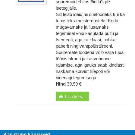
suuremaid ehitustöid kõigile
isetegijaile.
Siit leiab ideid nii õuetöödeks kui ka
tubasteks meisterdusteks.Kodu
mugavamaks ja ilusamaks
tegemisel võib kasutada puitu ja
tsementi, aga ka klaasi, nahka,
paberit ning vahtpolüstüreeni.
Suuremate töödena võib välja tuua
tööriistakuuri ja kasvuhoone
rajamise, aga igaüks saab kindlasti
hakkama korvist lillepoti või
riidenagi tegemisega.
Hind
39,99 €
Lisa korvi
Kasutame küpsiseid