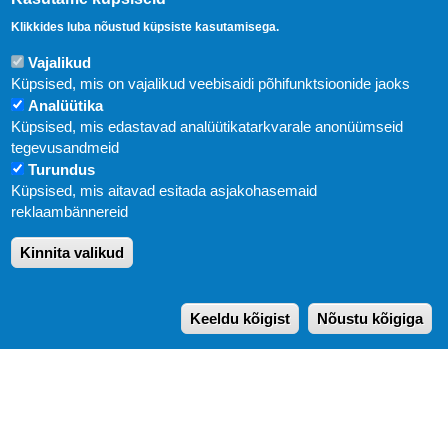
Klikkides luba nõustud küpsiste kasutamisega.
Vajalikud
Küpsised, mis on vajalikud veebisaidi põhifunktsioonide jaoks
Analüütika
Küpsised, mis edastavad analüütikatarkvarale anonüümseid
Uudised
tegevusandmeid
Turundus
Abi
Küpsised, mis aitavad esitada asjakohasemaid
KIRJASTUS PEGASUS OÜ © 2020
reklaambännereid
Paldiski mnt. 29 (A korpus VI korrus), Tallinn
Kinnita valikud
Üldtelefon: 666 1720
E-post:
pegasus[at]pegasus.ee
Keeldu kõigist
Nõustu kõigiga