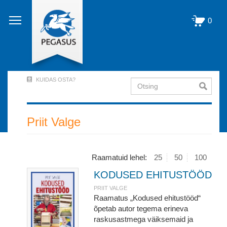
Liigu
edasi
0
põhisisu
juurde
KUIDAS OSTA?
Otsing
User
Account
Menu
Priit Valge
(logged
out)
Raamatuid lehel:
25
50
100
KODUSED EHITUSTÖÖD
PRIIT VALGE
Raamatus „Kodused ehitustööd“
õpetab autor tegema erineva
raskusastmega väiksemaid ja