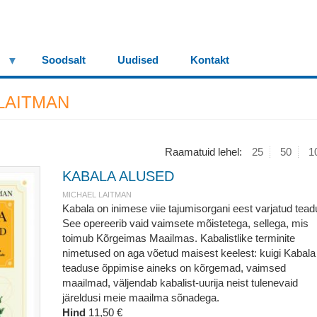
Soodsalt
Uudised
Kontakt
LAITMAN
Raamatuid lehel:
25
50
1
KABALA ALUSED
MICHAEL LAITMAN
Kabala on inimese viie tajumisorgani eest varjatud tead
See opereerib vaid vaimsete mõistetega, sellega, mis
toimub Kõrgeimas Maailmas. Kabalistlike terminite
nimetused on aga võetud maisest keelest: kuigi Kabala
teaduse õppimise aineks on kõrgemad, vaimsed
maailmad, väljendab kabalist-uurija neist tulenevaid
järeldusi meie maailma sõnadega.
Hind
11,50 €