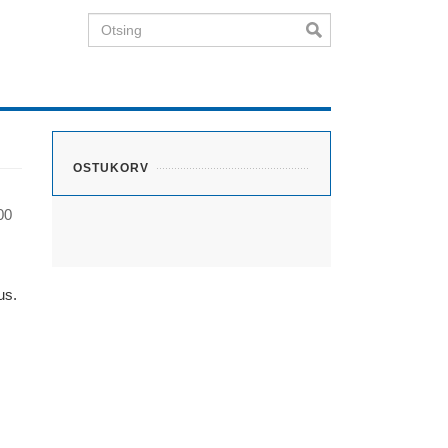
Otsing
OSTUKORV
00
us.