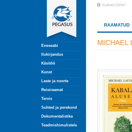
Liigu
KUIDAS OSTA?
User
edasi
põhisisu
Account
juurde
RAAMATUD
Menu
(logged
MICHAEL 
Eneseabi
out)
Ilukirjandus
Käsitöö
Kunst
Laste ja noorte
Reisiraamat
Tervis
Suhted ja perekond
Dokumentalistika
Teadmishimulistele