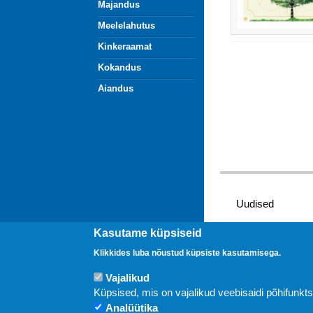
Majandus
Meelelahutus
Kinkeraamat
Kokandus
Aiandus
Uudised
Kasutame küpsiseid
Klikkides luba nõustud küpsiste kasutamisega.
Vajalikud
Küpsised, mis on vajalikud veebisaidi põhifunkt
Analüütika