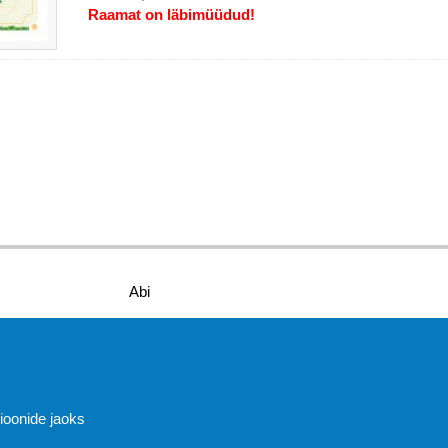
Raamat on läbimüüdud!
Abi
sioonide jaoks