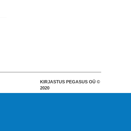
KIRJASTUS PEGASUS OÜ ©
2020
Paldiski mnt. 29 (A korpus VI
korrus), Tallinn
Üldtelefon: 666 1720
E-post:
pegasus[at]pegasus.ee