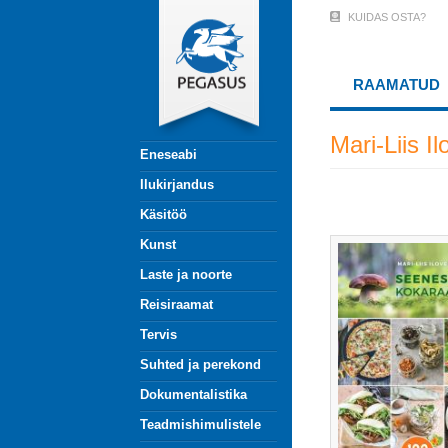
Liigu
KUIDAS OSTA?
User
edasi
põhisisu
Account
juurde
RAAMATUD
Menu
(logged
Mari-Liis Il
Eneseabi
out)
Ilukirjandus
Käsitöö
Kunst
Laste ja noorte
Reisiraamat
Tervis
Suhted ja perekond
Dokumentalistika
Teadmishimulistele