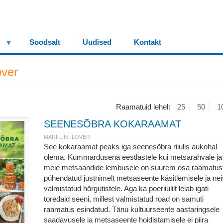
Soodsalt
Uudised
Kontakt
over
Raamatuid lehel:
25
50
1
SEENESÕBRA KOKARAAMAT
MARI-LIIS ILOVER
See kokaraamat peaks iga seenesõbra riiulis aukohal
olema. Kummardusena eestlastele kui metsarahvale ja
meie metsaandide lembusele on suurem osa raamatus
pühendatud justnimelt metsaseente käsitlemisele ja nei
valmistatud hõrgutistele. Aga ka poeriiulilt leiab igati
toredaid seeni, millest valmistatud road on samuti
raamatus esindatud. Tänu kultuurseente aastaringsele
saadavusele ja metsaseente hoidistamisele ei piira