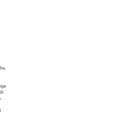
ha,
dega
õi
s.
i