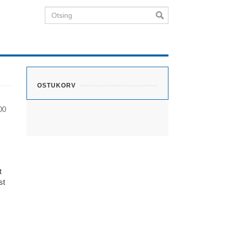
Otsing
OSTUKORV
00
t
st