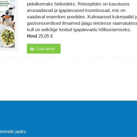
pidulikemaks hetkedeks. Retseptides on kasutuses
arusaadavad ja igapäevased koostisosad, mis on
saadaval enamikes poodides. Kulinaarsed kukerpallid j
gastronoomilised ilmaimed jäägu teistesse raamatutes
kufi on eelkõige loodud igapäevaelu hõlbustamiseks.
Hind
25,05 €
Lisa korvi
Abi
sioonide jaoks