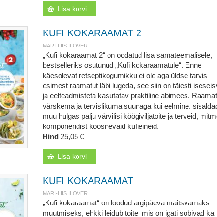
Lisa korvi
KUFI KOKARAAMAT 2
MARI-LIIS ILOVER
„Kufi kokaraamat 2“ on oodatud lisa samateemalisele,
bestselleriks osutunud „Kufi kokaraamatule“. Enne
käesolevat retseptikogumikku ei ole aga üldse tarvis
esimest raamatut läbi lugeda, see siin on täiesti iseseis
ja eelteadmisteta kasutatav praktiline abimees. Raamat
värskema ja tervislikuma suunaga kui eelmine, sisalda
muu hulgas palju värvilisi köögiviljatoite ja terveid, mitm
komponendist koosnevaid kufieineid.
Hind
25,05 €
Lisa korvi
KUFI KOKARAAMAT
MARI-LIIS ILOVER
„Kufi kokaraamat“ on loodud argipäeva maitsvamaks
muutmiseks, ehkki leidub toite, mis on igati sobivad ka