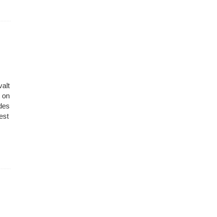
valt
 on
des
est