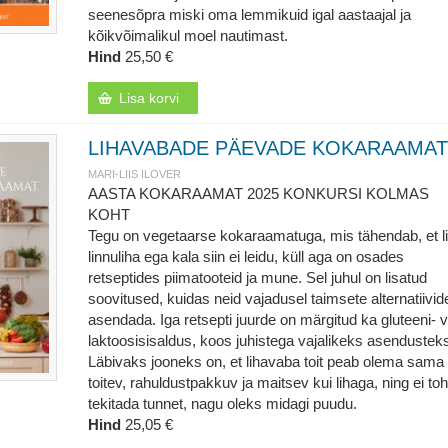
seenesõpra miski oma lemmikuid igal aastaajal ja
kõikvõimalikul moel nautimast.
Hind
25,50 €
Lisa korvi
LIHAVABADE PÄEVADE KOKARAAMAT
MARI-LIIS ILOVER
AASTA KOKARAAMAT 2025 KONKURSI KOLMAS
KOHT
Tegu on vegetaarse kokaraamatuga, mis tähendab, et li
linnuliha ega kala siin ei leidu, küll aga on osades
retseptides piimatooteid ja mune. Sel juhul on lisatud
soovitused, kuidas neid vajadusel taimsete alternatiivi
asendada. Iga retsepti juurde on märgitud ka gluteeni- v
laktoosisisaldus, koos juhistega vajalikeks asendustek
Läbivaks jooneks on, et lihavaba toit peab olema sama
toitev, rahuldustpakkuv ja maitsev kui lihaga, ning ei toh
tekitada tunnet, nagu oleks midagi puudu.
Hind
25,05 €