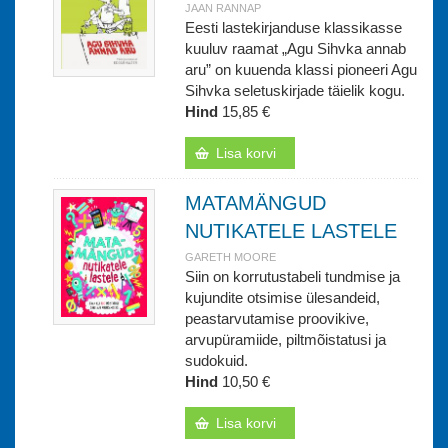
JAAN RANNAP
Eesti lastekirjanduse klassikasse
kuuluv raamat „Agu Sihvka annab
aru” on kuuenda klassi pioneeri Agu
Sihvka seletuskirjade täielik kogu.
Hind
15,85 €
Lisa korvi
MATAMÄNGUD
NUTIKATELE LASTELE
GARETH MOORE
Siin on korrutustabeli tundmise ja
kujundite otsimise ülesandeid,
peastarvutamise proovikive,
arvupüramiide, piltmõistatusi ja
sudokuid.
Hind
10,50 €
Lisa korvi