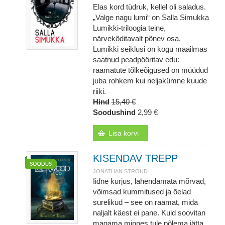
Elas kord tüdruk, kellel oli saladus.
„Valge nagu lumi“ on Salla Simukka
Lumikki-triloogia teine,
närvekõditavalt põnev osa.
Lumikki seiklusi on kogu maailmas
saatnud peadpööritav edu:
raamatute tõlkeõigused on müüdud
juba rohkem kui neljakümne kuude
riiki.
Hind
15,40 €
Soodushind
2,99 €
Lisa korvi
KISENDAV TREPP
JONATHAN STROUD
Iidne kurjus, lahendamata mõrvad,
võimsad kummitused ja õelad
surelikud – see on raamat, mida
naljalt käest ei pane. Kuid soovitan
magama minnes tule põlema jätta.