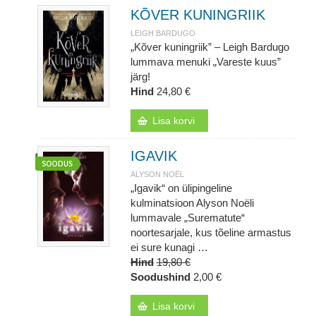
KÕVER KUNINGRIIK
LEIGH BARDUGO
„Kõver kuningriik” – Leigh Bardugo
lummava menuki „Vareste kuus”
järg!
Hind
24,80 €
Lisa korvi
IGAVIK
ALYSON NOËL
„Igavik“ on ülipingeline
kulminatsioon Alyson Noëli
lummavale „Surematute“
noortesarjale, kus tõeline armastus
ei sure kunagi …
Hind
19,80 €
Soodushind
2,00 €
Lisa korvi