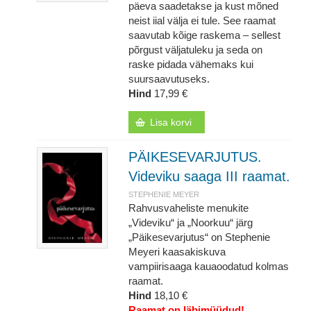
päeva saadetakse ja kust mõned
neist iial välja ei tule. See raamat
saavutab kõige raskema – sellest
põrgust väljatuleku ja seda on
raske pidada vähemaks kui
suursaavutuseks.
Hind
17,99 €
Lisa korvi
PÄIKESEVARJUTUS.
Videviku saaga III raamat.
STEPHENIE MEYER
Rahvusvaheliste menukite
„Videviku“ ja „Noorkuu“ järg
„Päikesevarjutus“ on Stephenie
Meyeri kaasakiskuva
vampiirisaaga kauaoodatud kolmas
raamat.
Hind
18,10 €
Raamat on läbimüüdud!