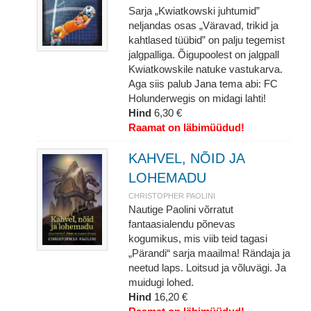
Sarja „Kwiatkowski juhtumid”
neljandas osas „Väravad, trikid ja
kahtlased tüübid” on palju tegemist
jalgpalliga. Õigupoolest on jalgpall
Kwiatkowskile natuke vastukarva.
Aga siis palub Jana tema abi: FC
Holunderwegis on midagi lahti!
Hind
6,30 €
Raamat on läbimüüdud!
KAHVEL, NÕID JA
LOHEMADU
CHRISTOPHER PAOLINI
Nautige Paolini võrratut
fantaasialendu põnevas
kogumikus, mis viib teid tagasi
„Pärandi“ sarja maailma! Rändaja ja
neetud laps. Loitsud ja võluvägi. Ja
muidugi lohed.
Hind
16,20 €