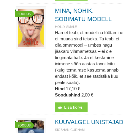
MINA, NOHIK.
SOBIMATU MODELL
HOLLY SMALE
Harriet teab, et modellina töötamine
ei muuda sind teiseks. Ta teab, et
olla omamoodi – umbes nagu
jääkaru vihmametsas – ei ole
tingimata halb. Ja et keskmine
inimene sööb aastas tonni toitu
(kuigi tema rase kasuema annab
endast kõik, et see statistika kuu
peale saata).
Hind
17,10 €
Soodushind
2,00 €
Lisa korvi
KUUVALGEL UNISTAJAD
SIOBHAN CURHAM