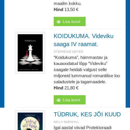
maailm kokku.
Hind
13,50 €
Lisa korvi
KOIDUKUMA. Videviku
saaga IV raamat.
STEPHENIE MEYER
“Koidukuma”, hämmastav ja
kauaoodatud lõpp “Videviku”
saagale heidab valgust selle
miljoneid lummanud romantilise loo
saladustele ja tagamaadele.
Hind
21,80 €
Lisa korvi
TÜDRUK, KES JÕI KUUD
KELLY BARNHILL
Igal aastal viivad Protektoraadi