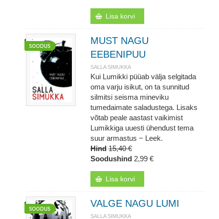
Lisa korvi
MUST NAGU
EEBENIPUU
SALLA SIMUKKA
Kui Lumikki püüab välja selgitada
oma varju isikut, on ta sunnitud
silmitsi seisma mineviku
tumedaimate saladustega. Lisaks
võtab peale aastast vaikimist
Lumikkiga uuesti ühendust tema
suur armastus − Leek.
Hind
15,40 €
Soodushind
2,99 €
Lisa korvi
VALGE NAGU LUMI
SALLA SIMUKKA