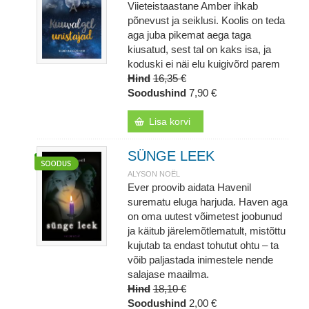
Viieteistaastane Amber ihkab
põnevust ja seiklusi. Koolis on teda
aga juba pikemat aega taga
kiusatud, sest tal on kaks isa, ja
koduski ei näi elu kuigivõrd parem
Hind
16,35 €
Soodushind
7,90 €
Lisa korvi
SÜNGE LEEK
ALYSON NOËL
Ever proovib aidata Havenil
surematu eluga harjuda. Haven aga
on oma uutest võimetest joobunud
ja käitub järelemõtlematult, mistõttu
kujutab ta endast tohutut ohtu – ta
võib paljastada inimestele nende
salajase maailma.
Hind
18,10 €
Soodushind
2,00 €