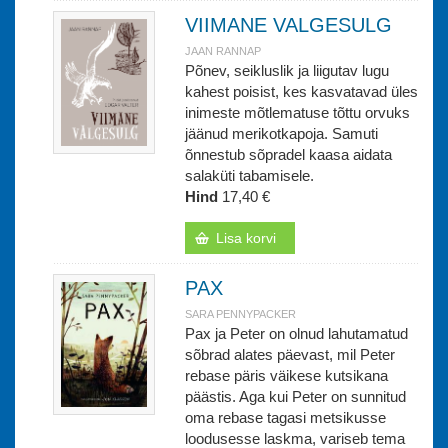
VIIMANE VALGESULG
JAAN RANNAP
Põnev, seikluslik ja liigutav lugu
kahest poisist, kes kasvatavad üles
inimeste mõtlematuse tõttu orvuks
jäänud merikotkapoja. Samuti
õnnestub sõpradel kaasa aidata
salaküti tabamisele.
Hind
17,40 €
Lisa korvi
PAX
SARA PENNYPACKER
Pax ja Peter on olnud lahutamatud
sõbrad alates päevast, mil Peter
rebase päris väikese kutsikana
päästis. Aga kui Peter on sunnitud
oma rebase tagasi metsikusse
loodusesse laskma, variseb tema