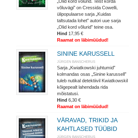
„Olid kord võlurid. Teist korda
võluvägi” on Cressida Cowelli,
ülipopulaarse sarja „Kuidas
taltsutada lohet” autori uue sarja
„Olid kord võlurid” teine osa.
Hind
17,95 €
Raamat on läbimüüdud!
SININE KARUSSELL
JÜRGEN BANSCHERUS
Sarja „Kwiatkowski juhtumid”
kolmandas osas „Sinine karussell”
tuleb nutikal detektiivil Kwiatkowskil
kõigepealt lahendada rida
mõistatusi.
Hind
6,30 €
Raamat on läbimüüdud!
VÄRAVAD, TRIKID JA
KAHTLASED TÜÜBID
JÜRGEN BANSCHERUS