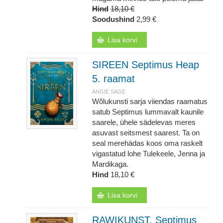
Hind
18,10 €
Soodushind
2,99 €
Lisa korvi
SIREEN Septimus Heap
5. raamat
ANGIE SAGE
Wõlukunsti sarja viiendas raamatus
satub Septimus lummavalt kaunile
saarele, ühele sädelevas meres
asuvast seitsmest saarest. Ta on
seal merehädas koos oma raskelt
vigastatud lohe Tulekeele, Jenna ja
Mardikaga.
Hind
18,10 €
Lisa korvi
RAWIKUNST. Septimus