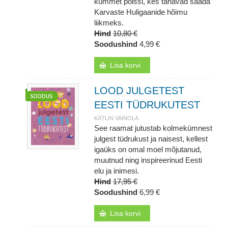
kümmet poissi, kes tahavad saada
Karvaste Huligaanide hõimu
liikmeks.
Hind
10,80 €
Soodushind
4,99 €
Lisa korvi
LOOD JULGETEST
EESTI TÜDRUKUTEST
KÄTLIN VAINOLA
See raamat jutustab kolmekümnest
julgest tüdrukust ja naisest, kellest
igaüks on omal moel mõjutanud,
muutnud ning inspireerinud Eesti
elu ja inimesi.
Hind
17,95 €
Soodushind
6,99 €
Lisa korvi