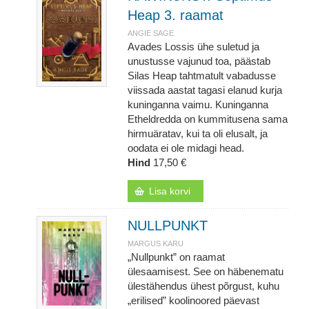
Heap 3. raamat
ANGIE SAGE
Avades Lossis ühe suletud ja
unustusse vajunud toa, päästab
Silas Heap tahtmatult vabadusse
viissada aastat tagasi elanud kurja
kuninganna vaimu. Kuninganna
Etheldredda on kummitusena sama
hirmuäratav, kui ta oli elusalt, ja
oodata ei ole midagi head.
Hind
17,50 €
Lisa korvi
NULLPUNKT
MARGUS KARU
„Nullpunkt” on raamat
ülesaamisest. See on häbenematu
ülestähendus ühest põrgust, kuhu
„erilised” koolinoored päevast