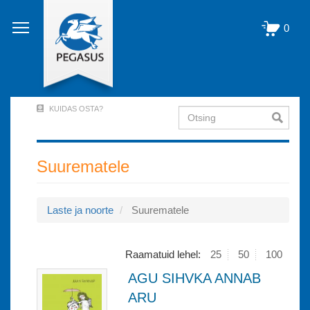
Liigu
edasi
0
põhisisu
juurde
KUIDAS OSTA?
Otsing
User
Account
Menu
Suurematele
(logged
out)
Laste ja noorte
Suurematele
Raamatuid lehel:
25
50
100
AGU SIHVKA ANNAB
ARU