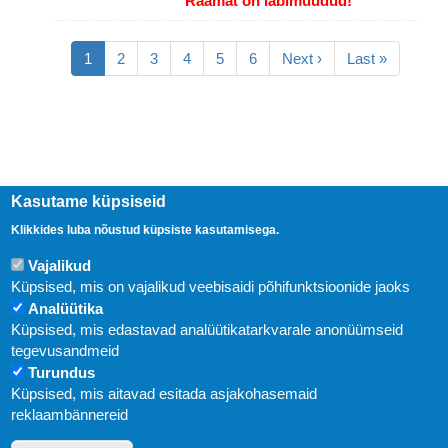
Raamat on läbimüüdud!
Pagination
Eesolev
1
Lehekülg
2
Lehekülg
3
Lehekülg
4
Lehekülg
5
Lehekülg
6
Järgmine
Next ›
Viimane
Last »
leht
leht
leht
Kasutame küpsiseid
Klikkides luba nõustud küpsiste kasutamisega.
Vajalikud
Küpsised, mis on vajalikud veebisaidi põhifunktsioonide jaoks
Analüütika
Küpsised, mis edastavad analüütikatarkvarale anonüümseid
Uudised
tegevusandmeid
Turundus
Abi
Küpsised, mis aitavad esitada asjakohasemaid
KIRJASTUS PEGASUS OÜ © 2020
reklaambännereid
Paldiski mnt. 29 (A korpus VI korrus), Tallinn