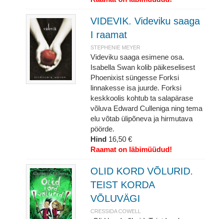
VIDEVIK. Videviku saaga
I raamat
STEPHENIE MEYER
Videviku saaga esimene osa.
Isabella Swan kolib päikeselisest
Phoenixist süngesse Forksi
linnakesse isa juurde. Forksi
keskkoolis kohtub ta salapärase
võluva Edward Culleniga ning tema
elu võtab ülipõneva ja hirmutava
pöörde.
Hind
16,50 €
Raamat on läbimüüdud!
OLID KORD VÕLURID.
TEIST KORDA
VÕLUVÄGI
CRESSIDA COWELL