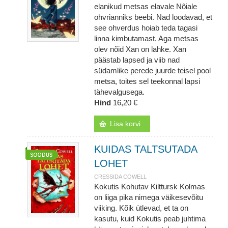
elanikud metsas elavale Nõiale
ohvrianniks beebi. Nad loodavad, et
see ohverdus hoiab teda tagasi
linna kimbutamast. Aga metsas
olev nõid Xan on lahke. Xan
päästab lapsed ja viib nad
südamlike perede juurde teisel pool
metsa, toites sel teekonnal lapsi
tähevalgusega.
Hind
16,20 €
Lisa korvi
KUIDAS TALTSUTADA
LOHET
CRESSIDA COWELL
Kokutis Kohutav Kilttursk Kolmas
on liiga pika nimega väikesevõitu
viiking. Kõik ütlevad, et ta on
kasutu, kuid Kokutis peab juhtima