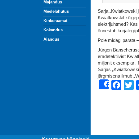
Majandus
Sarja „Kwiatkowski j
Meelelahutus
Kwiatkowskil kõigepe
Kinkeraamat
elektrijuhtmed? Kas
Kokandus
õnnestub kurjategij
Aiandus
Pole midagi parata 
Jürgen Banscheruse 
eradetektiivist Kwia
miljonit eksemplari.
Sarjas „Kwiatkowski
järgmisena ilmub „Vär
Fac
T
Share