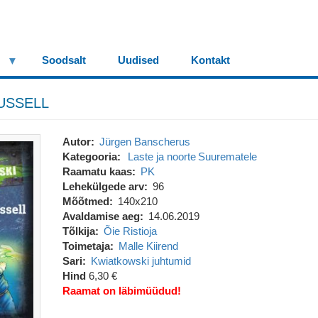
Soodsalt
Uudised
Kontakt
USSELL
Autor
Jürgen Banscherus
Kategooria
Laste ja noorte
Suurematele
Raamatu kaas
PK
Lehekülgede arv
96
Mõõtmed
140x210
Avaldamise aeg
14.06.2019
Tõlkija
Õie Ristioja
Toimetaja
Malle Kiirend
Sari
Kwiatkowski juhtumid
Hind
6,30 €
Raamat on läbimüüdud!