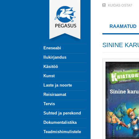
Liigu
KUIDAS OSTA?
User
edasi
põhisisu
Account
juurde
RAAMATUD
Menu
(logged
SININE KAR
Eneseabi
out)
Ilukirjandus
Käsitöö
Kunst
Laste ja noorte
Reisiraamat
Tervis
Suhted ja perekond
Dokumentalistika
Teadmishimulistele