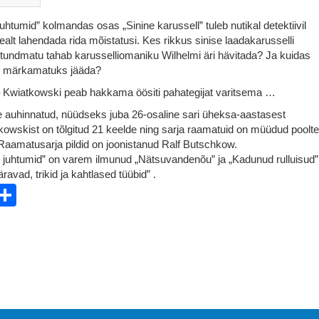
uhtumid” kolmandas osas „Sinine karussell” tuleb nutikal detektiivil
alt lahendada rida mõistatusi. Kes rikkus sinise laadakarusselli
 tundmatu tahab karusselliomaniku Wilhelmi äri hävitada? Ja kuidas
al märkamatuks jääda?
– Kwiatkowski peab hakkama öösiti pahategijat varitsema …
auhinnatud, nüüdseks juba 26-osaline sari üheksa-aastasest
tkowskist on tõlgitud 21 keelde ning sarja raamatuid on müüdud poolte
 Raamatusarja pildid on joonistanud Ralf Butschkow.
 juhtumid” on varem ilmunud „Nätsuvandenõu” ja „Kadunud rulluisud”
avad, trikid ja kahtlased tüübid” .
ebook
witter
Share