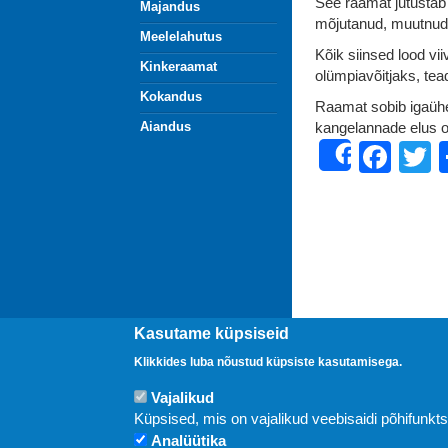
See raamat jutustab 
Majandus
mõjutanud, muutnud n
Meelelahutus
Kõik siinsed lood vi
Kinkeraamat
olümpiavõitjaks, tea
Kokandus
Raamat sobib igaüh
Aiandus
kangelannade elus o
Fac
T
Share
Kasutame küpsiseid
Klikkides luba nõustud küpsiste kasutamisega.
Vajalikud
Uudised
Küpsised, mis on vajalikud veebisaidi põhifunkt
Analüütika