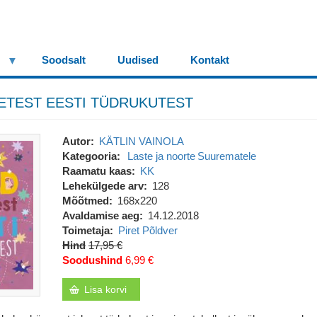
Soodsalt
Uudised
Kontakt
ETEST EESTI TÜDRUKUTEST
Autor
KÄTLIN VAINOLA
Kategooria
Laste ja noorte
Suurematele
Raamatu kaas
KK
Lehekülgede arv
128
Mõõtmed
168x220
Avaldamise aeg
14.12.2018
Toimetaja
Piret Põldver
Hind
17,95 €
Soodushind
6,99 €
Lisa korvi