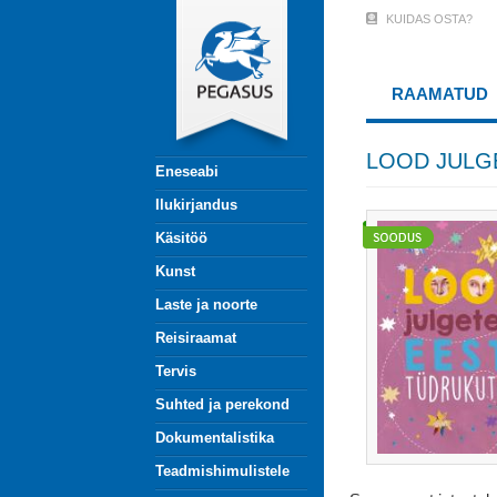
Liigu
KUIDAS OSTA?
User
edasi
põhisisu
Account
juurde
RAAMATUD
Menu
(logged
LOOD JULG
Eneseabi
out)
Ilukirjandus
Käsitöö
Kunst
Laste ja noorte
Reisiraamat
Tervis
Suhted ja perekond
Dokumentalistika
Teadmishimulistele