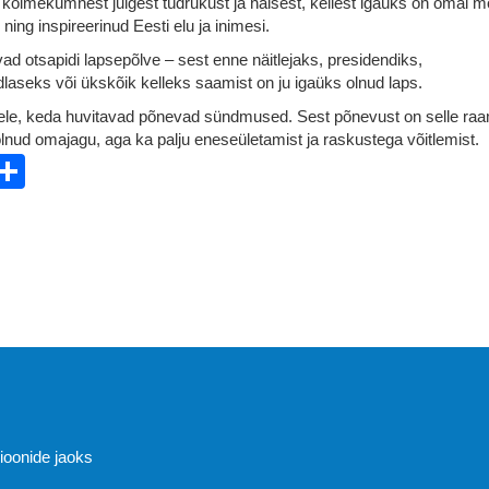
kolmekümnest julgest tüdrukust ja naisest, kellest igaüks on omal m
ing inspireerinud Eesti elu ja inimesi.
ivad otsapidi lapsepõlve – sest enne näitlejaks, presidendiks,
dlaseks või ükskõik kelleks saamist on ju igaüks olnud laps.
ele, keda huvitavad põnevad sündmused. Sest põnevust on selle ra
lnud omajagu, aga ka palju eneseületamist ja raskustega võitlemist.
ebook
witter
Share
Abi
sioonide jaoks