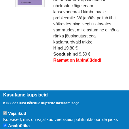
üheksale kõige enam
lapsevanemaid kimbutavale
probleemile. Väljapääs peitub tihti
väikestes ning isegi üllatavates
sammudes, mille astumine ei nõua
ränka jõupingutust ega
kaelamurdvaid trikke.
Hind
19,80 €
Soodushind
9,50 €
Raamat on läbimüüdud!
Kasutame küpsiseid
Klikkides luba nõustud küpsiste kasutamisega.
Vajalikud
Küpsised, mis on vajalikud veebisaidi põhifunktsioonide jaoks
Analüütika