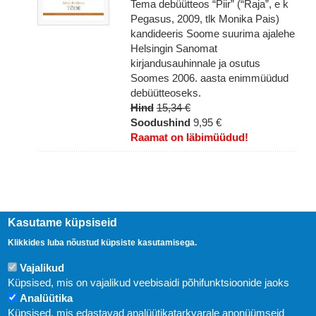
Tema debüütteos “Piir” (“Raja”, e k
Pegasus, 2009, tlk Monika Pais)
kandideeris Soome suurima ajalehe
Helsingin Sanomat
kirjandusauhinnale ja osutus
Soomes 2006. aasta enimmüüdud
debüütteoseks.
Hind
15,34 €
Soodushind
9,95 €
Raamat on läbimüüdud!
Kasutame küpsiseid
Klikkides luba nõustud küpsiste kasutamisega.
Vajalikud
Küpsised, mis on vajalikud veebisaidi põhifunktsioonide jaoks
Analüütika
Küpsised, mis edastavad analüütikatarkvarale anonüümseid
Uudised