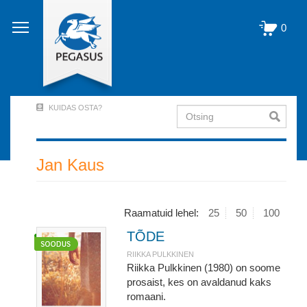
Liigu
edasi
0
põhisisu
juurde
KUIDAS OSTA?
Otsing
User
Account
Menu
Jan Kaus
(logged
out)
Raamatuid lehel:
25
50
100
TÕDE
RIIKKA PULKKINEN
Riikka Pulkkinen (1980) on soome
prosaist, kes on avaldanud kaks
romaani.