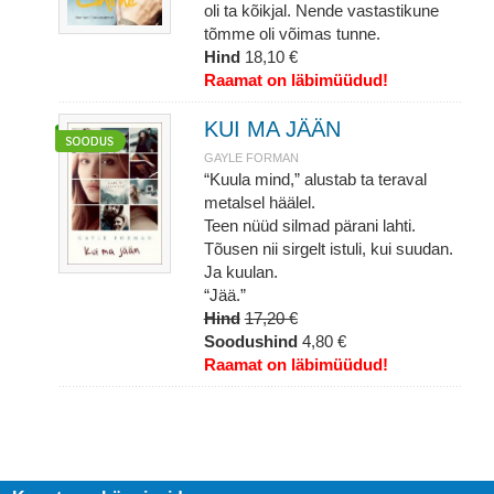
oli ta kõikjal. Nende vastastikune
tõmme oli võimas tunne.
Hind
18,10 €
Raamat on läbimüüdud!
KUI MA JÄÄN
GAYLE FORMAN
“Kuula mind,” alustab ta teraval
metalsel häälel.
Teen nüüd silmad pärani lahti.
Tõusen nii sirgelt istuli, kui suudan.
Ja kuulan.
“Jää.”
Hind
17,20 €
Soodushind
4,80 €
Raamat on läbimüüdud!