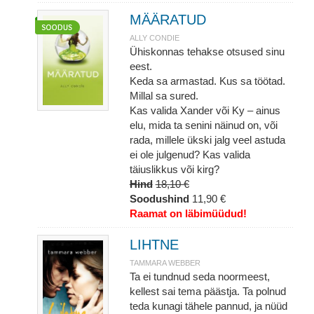
MÄÄRATUD
ALLY CONDIE
Ühiskonnas tehakse otsused sinu
eest.
Keda sa armastad. Kus sa töötad.
Millal sa sured.
Kas valida Xander või Ky – ainus
elu, mida ta senini näinud on, või
rada, millele ükski jalg veel astuda
ei ole julgenud? Kas valida
täiuslikkus või kirg?
Hind
18,10 €
Soodushind
11,90 €
Raamat on läbimüüdud!
LIHTNE
TAMMARA WEBBER
Ta ei tundnud seda noormeest,
kellest sai tema päästja. Ta polnud
teda kunagi tähele pannud, ja nüüd