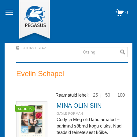
Liigu
edasi
0
põhisisu
juurde
KUIDAS OSTA?
Otsing
User
Account
Menu
Evelin Schapel
(logged
out)
Raamatuid lehel:
25
50
100
MINA OLIN SIIN
GAYLE FORMAN
Cody ja Meg olid lahutamatud –
parimad sõbrad kogu eluks. Nad
teadsid teineteisest kõike.