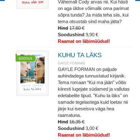
Vähemalt Cody arvas nii. Kui hästi
on aga üldse võimalik oma parimat
sõpra tunda? Ja mida teha siis, kui
tema otsustab sind maha jätta?
Hind
17,60 €
Soodushind
9,90 €
Raamat on läbimüüdud!
KUHU TA LÄKS
GAYLE FORMAN
GAYLE FORMAN on paljude
auhindadega tunnustatud kirjanik.
Tema romaan “Kui ma jään” võitis
kiiresti lugejate südamed ja vallutas
edetabelite tipud. "Kuhu ta läks" on
samade tegelastega kuid loetav nii
järje kui iseseisva väga hea
raamatuna.
Hind
16,35 €
Soodushind
3,00 €
Raamat on läbimüüdud!