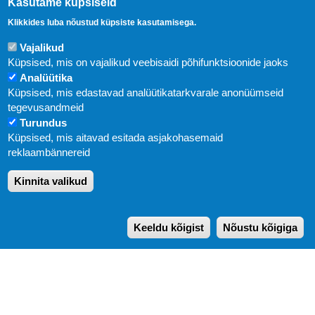
Kasutame küpsiseid
Klikkides luba nõustud küpsiste kasutamisega.
Vajalikud
Küpsised, mis on vajalikud veebisaidi põhifunktsioonide jaoks
Analüütika
Küpsised, mis edastavad analüütikatarkvarale anonüümseid
Uudised
tegevusandmeid
Turundus
Abi
Küpsised, mis aitavad esitada asjakohasemaid
KIRJASTUS PEGASUS OÜ © 2020
reklaambännereid
Paldiski mnt. 29 (A korpus VI korrus), Tallinn
Kinnita valikud
Üldtelefon: 666 1720
E-post:
pegasus[at]pegasus.ee
Keeldu kõigist
Nõustu kõigiga