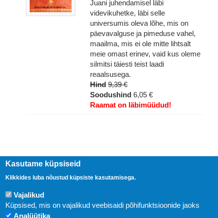
Juani juhendamisel läbi
videvikuhetke, läbi selle
universumis oleva lõhe, mis on
päevavalguse ja pimeduse vahel,
maailma, mis ei ole mitte lihtsalt
meie omast erinev, vaid kus oleme
silmitsi täiesti teist laadi
reaalsusega.
Hind
9,39 €
Soodushind
6,05 €
Raamat on läbimüüdud!
Kasutame küpsiseid
Klikkides luba nõustud küpsiste kasutamisega.
Vajalikud
Küpsised, mis on vajalikud veebisaidi põhifunktsioonide jaoks
Analüütika