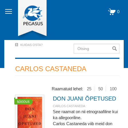
Liigu
edasi
0
põhisisu
juurde
KUIDAS OSTA?
Otsing
User
Account
Menu
CARLOS CASTANEDA
(logged
out)
Raamatuid lehel:
25
50
100
DON JUANI ÕPETUSED
CARLOS CASTANEDA
See raamat on nii etnograafiline kui
ka allegooriline.
Carlos Castaneda viib meid don