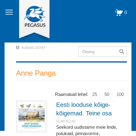
Liigu
edasi
0
põhisisu
juurde
KUIDAS OSTA?
Otsing
User
Account
Menu
Anne Panga
(logged
out)
Raamatuid lehel:
25
50
100
Eesti looduse kõige-
kõigemad. Teine osa
ÜLAR ALLAS
Seekord uudistame meie linde,
putukaid, pinnavorme,