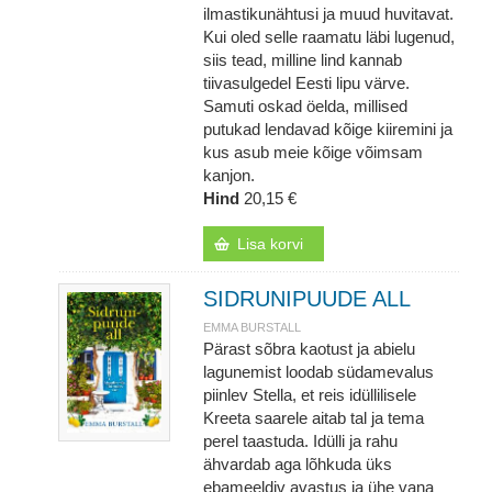
ilmastikunähtusi ja muud huvitavat.
Kui oled selle raamatu läbi lugenud,
siis tead, milline lind kannab
tiivasulgedel Eesti lipu värve.
Samuti oskad öelda, millised
putukad lendavad kõige kiiremini ja
kus asub meie kõige võimsam
kanjon.
Hind
20,15 €
Lisa korvi
SIDRUNIPUUDE ALL
EMMA BURSTALL
Pärast sõbra kaotust ja abielu
lagunemist loodab südamevalus
piinlev Stella, et reis idüllilisele
Kreeta saarele aitab tal ja tema
perel taastuda. Idülli ja rahu
ähvardab aga lõhkuda üks
ebameeldiv avastus ja ühe vana