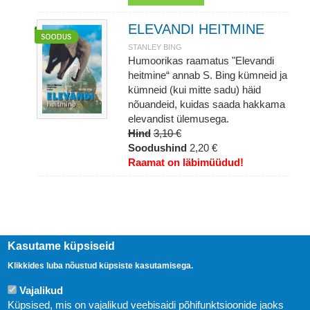
ELEVANDI HEITMINE
STANLEY BING
Humoorikas raamatus "Elevandi
heitmine“ annab S. Bing kümneid ja
kümneid (kui mitte sadu) häid
nõuandeid, kuidas saada hakkama
elevandist ülemusega.
Hind
3,10 €
Soodushind
2,20 €
Raamat on läbimüüdud!
Kasutame küpsiseid
Klikkides luba nõustud küpsiste kasutamisega.
Vajalikud
Küpsised, mis on vajalikud veebisaidi põhifunktsioonide jaoks