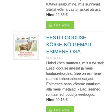
tuttava saabumine, mis sunnivad
Stellat võtma vastu rasket otsust.
Hind
22,85 €
Lisa korvi
EESTI LOODUSE
KÕIGE-KÕIGEMAD.
ESIMENE OSA
ÜLAR ALLAS
Hoiad käes raamatut, mis tutvustab
Eesti looduse imesid ja meie
loodusrekordeid. See on esimene
raamat kaheosalisest sarjast.
Esimeses osas võtame vaatluse
alla meie imetajad, kalad, seened,
rohttaimed, puud ja veekogud.
Hind
20,15 €
Lisa korvi