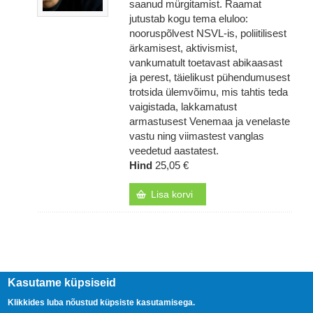
saanud mürgitamist. Raamat
jutustab kogu tema eluloo:
nooruspõlvest NSVL-is, poliitilisest
ärkamisest, aktivismist,
vankumatult toetavast abikaasast
ja perest, täielikust pühendumusest
trotsida ülemvõimu, mis tahtis teda
vaigistada, lakkamatust
armastusest Venemaa ja venelaste
vastu ning viimastest vanglas
veedetud aastatest.
Hind
25,05 €
Lisa korvi
Kasutame küpsiseid
Klikkides luba nõustud küpsiste kasutamisega.