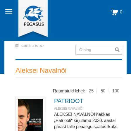
Liigu
edasi
0
põhisisu
juurde
KUIDAS OSTA?
Otsing
User
Account
Menu
Aleksei Navalnõi
(logged
out)
Raamatuid lehel:
25
50
100
PATRIOOT
ALEKSEI NAVALNÕI
ALEKSEI NAVALNÕI hakkas
„Patriooti“ kirjutama 2020. aastal
pärast talle peaaegu saatuslikuks