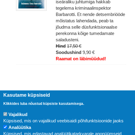
iseäraliku juhtumiga hakkab
tegelema kriminaalinspektor
Barbarotti. Et nende detsembriööde
mõistatus lahendada, peab ta
jõudma selle düsfunktsionaalse
perekonna kõige tumedamate
saladusteni.
Hind
17,50 €
Soodushind
9,90 €
Raamat on läbimüüdud!
Kasutame küpsiseid
Klikkides luba nõustud küpsiste kasutamisega.
Vajalikud
Küpsised, mis on vajalikud veebisaidi põhifunktsioonide jaoks
Analüütika
Küpsised, mis edastavad analüütikatarkvarale anonüümseid
Uudised