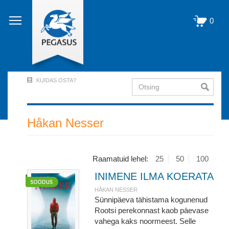
Liigu
edasi
0
põhisisu
juurde
KUIDAS OSTA?
Otsing
User
Account
Menu
Håkan Nesser
(logged
out)
Raamatuid lehel:
25
50
100
INIMENE ILMA KOERATA
HÅKAN NESSER
Sünnipäeva tähistama kogunenud
Rootsi perekonnast kaob päevase
vahega kaks noormeest. Selle