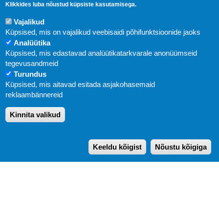
Klikkides luba nõustud küpsiste kasutamisega.
Vajalikud
Küpsised, mis on vajalikud veebisaidi põhifunktsioonide jaoks
Analüütika
Küpsised, mis edastavad analüütikatarkvarale anonüümseid
Uudised
tegevusandmeid
Turundus
Abi
Küpsised, mis aitavad esitada asjakohasemaid
KIRJASTUS PEGASUS OÜ © 2020
reklaambännereid
Paldiski mnt. 29 (A korpus VI korrus), Tallinn
Kinnita valikud
Üldtelefon: 666 1720
E-post:
pegasus[at]pegasus.ee
Keeldu kõigist
Nõustu kõigiga