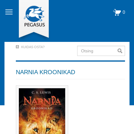
Liigu
edasi
0
põhisisu
juurde
KUIDAS OSTA?
Otsing
User
Account
Menu
NARNIA KROONIKAD
(logged
out)