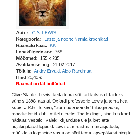
Autor
C.S. LEWIS
Kategooria
Laste ja noorte
Narnia kroonikad
Raamatu kaas
KK
Lehekülgede arv
768
Mõõtmed
155 x 235
Avaldamise aeg
21.02.2017
Tõlkija
Andry Ervald, Aldo Randmaa
Hind
25,40 €
Raamat on läbimüüdud!
Clive Staples Lewis, keda tema sõbrad kutsusid Jackiks,
sündis 1898. aastal. Oxfordi professorid Lewis ja tema hea
sõber J.R.R. Tolkien, “Sõrmuste isanda” triloogia autor,
moodustasid klubi, millel nimeks The Inklings, ning kus kord
nädalas vesteldi, vaieldi kirjanduse üle ja loeti ette
äsjakirjutatud lugusid. Lewise armastus muinasjuttude,
müütide ja legendide vastu on pärit tema lapsepõlvest ning ta