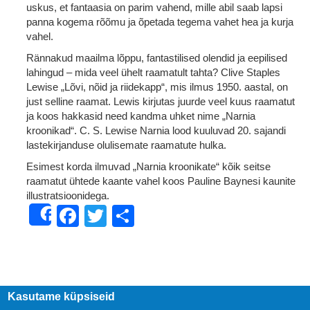
uskus, et fantaasia on parim vahend, mille abil saab lapsi
panna kogema rõõmu ja õpetada tegema vahet hea ja kurja
vahel.
Rännakud maailma lõppu, fantastilised olendid ja eepilised
lahingud – mida veel ühelt raamatult tahta? Clive Staples
Lewise „Lõvi, nõid ja riidekapp“, mis ilmus 1950. aastal, on
just selline raamat. Lewis kirjutas juurde veel kuus raamatut
ja koos hakkasid need kandma uhket nime „Narnia
kroonikad“. C. S. Lewise Narnia lood kuuluvad 20. sajandi
lastekirjanduse olulisemate raamatute hulka.
Esimest korda ilmuvad „Narnia kroonikate“ kõik seitse
raamatut ühtede kaante vahel koos Pauline Baynesi kaunite
illustratsioonidega.
Facebook
Twitter
Share
Share
Kasutame küpsiseid