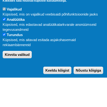
Klikkides luba nõustud küpsiste kasutamisega.
Vajalikud
Küpsised, mis on vajalikud veebisaidi põhifunktsioonide jaoks
Analüütika
Küpsised, mis edastavad analüütikatarkvarale anonüümseid
Uudised
tegevusandmeid
Turundus
Abi
Küpsised, mis aitavad esitada asjakohasemaid
KIRJASTUS PEGASUS OÜ © 2020
reklaambännereid
Paldiski mnt. 29 (A korpus VI korrus), Tallinn
Kinnita valikud
Üldtelefon: 666 1720
E-post:
pegasus[at]pegasus.ee
Keeldu kõigist
Nõustu kõigiga