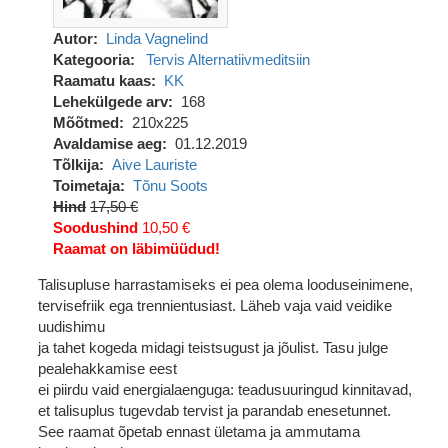
Autor
Linda Vagnelind
Kategooria
Tervis
Alternatiivmeditsiin
Raamatu kaas
KK
Lehekülgede arv
168
Mõõtmed
210x225
Avaldamise aeg
01.12.2019
Tõlkija
Aive Lauriste
Toimetaja
Tõnu Soots
Hind
17,50 €
Soodushind
10,50 €
Raamat on läbimüüdud!
Talisupluse harrastamiseks ei pea olema looduseinimene,
tervisefriik ega trennientusiast. Läheb vaja vaid veidike
uudishimu
ja tahet kogeda midagi teistsugust ja jõulist. Tasu julge
pealehakkamise eest
ei piirdu vaid energialaenguga: teadusuuringud kinnitavad,
et talisuplus tugevdab tervist ja parandab enesetunnet.
See raamat õpetab ennast ületama ja ammutama