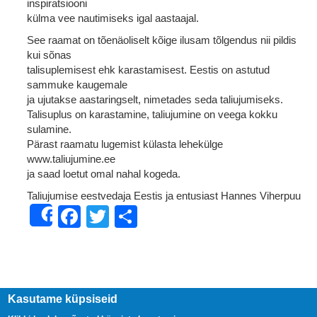
inspiratsiooni
külma vee nautimiseks igal aastaajal.
See raamat on tõenäoliselt kõige ilusam tõlgendus nii pildis
kui sõnas
talisuplemisest ehk karastamisest. Eestis on astutud
sammuke kaugemale
ja ujutakse aastaringselt, nimetades seda taliujumiseks.
Talisuplus on karastamine, taliujumine on veega kokku
sulamine.
Pärast raamatu lugemist külasta lehekülge
www.taliujumine.ee
ja saad loetut omal nahal kogeda.
Taliujumise eestvedaja Eestis ja entusiast Hannes Viherpuu
Facebook
Twitter
Share
Share
Kasutame küpsiseid