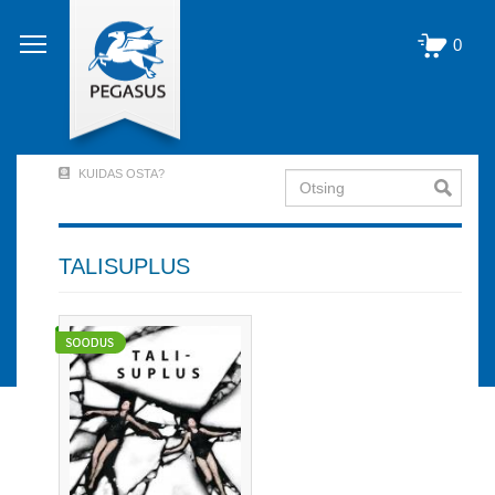
Liigu
edasi
0
põhisisu
juurde
KUIDAS OSTA?
Otsing
User
Account
Menu
TALISUPLUS
(logged
out)