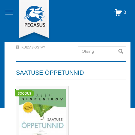
Liigu
edasi
0
põhisisu
juurde
KUIDAS OSTA?
Otsing
User
Account
Menu
SAATUSE ÕPPETUNNID
(logged
out)