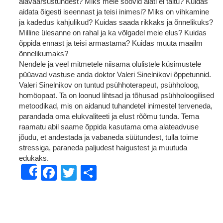
alaväärsustundest? Miks meie soovid alati ei täitu? Kuidas
aidata õigesti iseennast ja teisi inimesi? Miks on vihkamine
ja kadedus kahjulikud? Kuidas saada rikkaks ja õnnelikuks?
Milline ülesanne on rahal ja ka võlgadel meie elus? Kuidas
õppida ennast ja teisi armastama? Kuidas muuta maailm
õnnelikumaks?
Nendele ja veel mitmetele niisama olulistele küsimustele
püüavad vastuse anda doktor Valeri Sinelnikovi õppetunnid.
Valeri Sinelnikov on tuntud psühhoterapeut, psühholoog,
homöopaat. Ta on loonud lihtsad ja tõhusad psühholoogilised
metoodikad, mis on aidanud tuhandetel inimestel terveneda,
parandada oma elukvaliteeti ja elust rõõmu tunda. Tema
raamatu abil saame õppida kasutama oma alateadvuse
jõudu, et andestada ja vabaneda süütundest, tulla toime
stressiga, paraneda paljudest haigustest ja muutuda
edukaks.
Facebook
Twitter
Share
Share