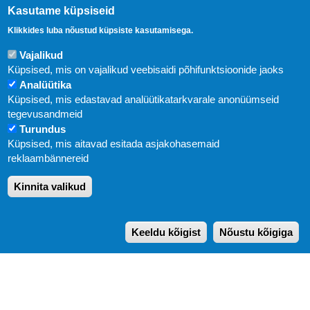
Kasutame küpsiseid
Klikkides luba nõustud küpsiste kasutamisega.
Vajalikud
Küpsised, mis on vajalikud veebisaidi põhifunktsioonide jaoks
Analüütika
Küpsised, mis edastavad analüütikatarkvarale anonüümseid
Uudised
tegevusandmeid
Turundus
Abi
Küpsised, mis aitavad esitada asjakohasemaid
KIRJASTUS PEGASUS OÜ © 2020
reklaambännereid
Paldiski mnt. 29 (A korpus VI korrus), Tallinn
Kinnita valikud
Üldtelefon: 666 1720
E-post:
pegasus[at]pegasus.ee
Keeldu kõigist
Nõustu kõigiga