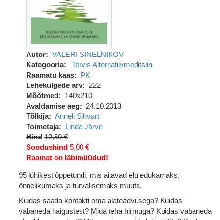
Autor
VALERI SINELNIKOV
Kategooria
Tervis
Alternatiivmeditsiin
Raamatu kaas
PK
Lehekülgede arv
222
Mõõtmed
140x210
Avaldamise aeg
24.10.2013
Tõlkija
Anneli Sihvart
Toimetaja
Linda Järve
Hind
12,50 €
Soodushind
5,00 €
Raamat on läbimüüdud!
95 lühikest õppetundi, mis aitavad elu edukamaks,
õnnelikumaks ja turvalisemaks muuta.
Kuidas saada kontakti oma alateadvusega? Kuidas
vabaneda haigustest? Mida teha hirmuga? Kuidas vabaneda