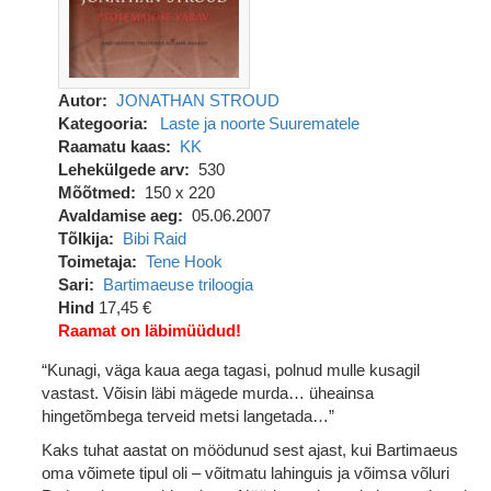
Autor
JONATHAN STROUD
Kategooria
Laste ja noorte
Suurematele
Raamatu kaas
KK
Lehekülgede arv
530
Mõõtmed
150 x 220
Avaldamise aeg
05.06.2007
Tõlkija
Bibi Raid
Toimetaja
Tene Hook
Sari
Bartimaeuse triloogia
Hind
17,45 €
Raamat on läbimüüdud!
“Kunagi, väga kaua aega tagasi, polnud mulle kusagil
vastast. Võisin läbi mägede murda… üheainsa
hingetõmbega terveid metsi langetada…”
Kaks tuhat aastat on möödunud sest ajast, kui Bartimaeus
oma võimete tipul oli – võitmatu lahinguis ja võimsa võluri