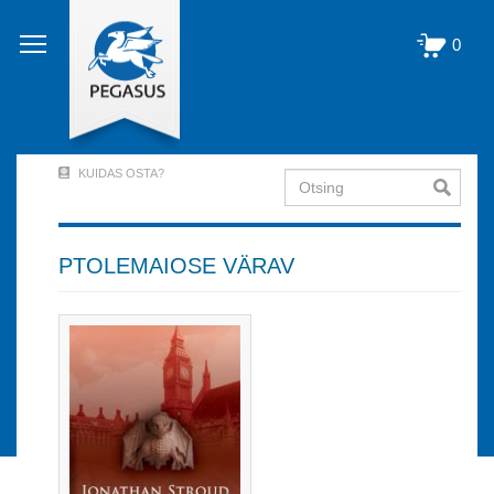
Liigu
edasi
0
põhisisu
juurde
KUIDAS OSTA?
Otsing
User
Account
Menu
PTOLEMAIOSE VÄRAV
(logged
out)