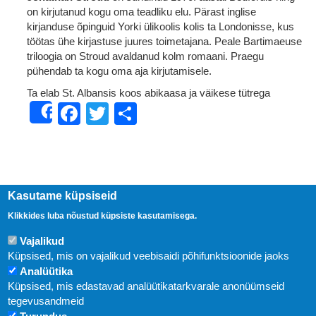
on kirjutanud kogu oma teadliku elu. Pärast inglise
kirjanduse õpinguid Yorki ülikoolis kolis ta Londonisse, kus
töötas ühe kirjastuse juures toimetajana. Peale Bartimaeuse
triloogia on Stroud avaldanud kolm romaani. Praegu
pühendab ta kogu oma aja kirjutamisele.
Ta elab St. Albansis koos abikaasa ja väikese tütrega
Facebook
Twitter
Share
Share
Kasutame küpsiseid
Klikkides luba nõustud küpsiste kasutamisega.
Vajalikud
Küpsised, mis on vajalikud veebisaidi põhifunktsioonide jaoks
Analüütika
Küpsised, mis edastavad analüütikatarkvarale anonüümseid
Uudised
tegevusandmeid