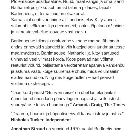
Ptolemaiose usaldusalune. Nüüd, maal vangis ja oma isand
Nathanieli põlglikku suhtumist taluma pidades, taipab
Bartimaeus, et tema jõud on otsakorral.
Samal ajal uurib varjunime all Londonis elav Kitty Jones
salamahti võlukunsti ja deemoneid, lootes lõpetada džinnide
ja inimeste vahelise igavese vastuseisu.
Bartimaeuse triloogia erakordne viimane raamat ühendab
endas erinevaid sajandeid ja viib lugejad seni tundmatutesse
maailmadesse. Bartimaeuse, Nathanieli ja Kitty saatused
ühinevad veel viimast korda. Koos peavad nad võitma
reeturist võlurid, paljastama verdtarretamapaneva vandenõu
ja astuma vastu kõige suuremale ohule, mida võlumaailm
elades näinud on. Ning mis kõige hullem – nad peavad
võitlema üksteisega…
“Taas kord pärast “Gulliveri reise” on ühel lastekirjanikul
õnnestunud ühendada põnev lugu maagiast ja seiklustest
suurepärase terava huumoriga.”
Amanda Craig, The Times
“Draama, huumor ja hüpnotiseerivalt kaasakiskuv jutustus.”
Nicholas Tucker, Independent
Jonathan Stroud
on sündinud 1970. aastal Bedfordis ning