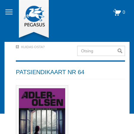
Liigu
edasi
0
põhisisu
juurde
KUIDAS OSTA?
Otsing
User
Account
Menu
PATSIENDIKAART NR 64
(logged
out)