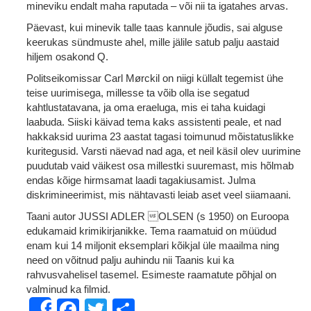
mineviku endalt maha raputada – või nii ta igatahes arvas.
Päevast, kui minevik talle taas kannule jõudis, sai alguse
keerukas sündmuste ahel, mille jälile satub palju aastaid
hiljem osakond Q.
Politseikomissar Carl Mørckil on niigi küllalt tegemist ühe
teise uurimisega, millesse ta võib olla ise segatud
kahtlustatavana, ja oma eraeluga, mis ei taha kuidagi
laabuda. Siiski käivad tema kaks assistenti peale, et nad
hakkaksid uurima 23 aastat tagasi toimunud mõistatuslikke
kuritegusid. Varsti näevad nad aga, et neil käsil olev uurimine
puudutab vaid väikest osa millestki suuremast, mis hõlmab
endas kõige hirmsamat laadi tagakiusamist. Julma
diskrimineerimist, mis nähtavasti leiab aset veel siiamaani.
Taani autor JUSSI ADLER OLSEN (s 1950) on Euroopa
edukamaid krimikirjanikke. Tema raamatuid on müüdud
enam kui 14 miljonit eksemplari kõikjal üle maailma ning
need on võitnud palju auhindu nii Taanis kui ka
rahvusvahelisel tasemel. Esimeste raamatute põhjal on
valminud ka filmid.
Facebook
Twitter
Share