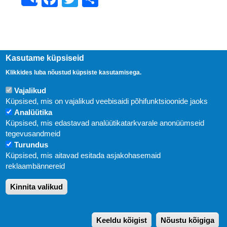
Share
Kasutame küpsiseid
Klikkides luba nõustud küpsiste kasutamisega.
Vajalikud
Küpsised, mis on vajalikud veebisaidi põhifunktsioonide jaoks
Analüütika
Küpsised, mis edastavad analüütikatarkvarale anonüümseid
Uudised
tegevusandmeid
Turundus
Abi
Küpsised, mis aitavad esitada asjakohasemaid
KIRJASTUS PEGASUS OÜ © 2020
reklaambännereid
Paldiski mnt. 29 (A korpus VI korrus), Tallinn
Kinnita valikud
Üldtelefon: 666 1720
E-post:
pegasus[at]pegasus.ee
Keeldu kõigist
Nõustu kõigiga