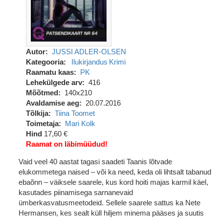
Autor
JUSSI ADLER-OLSEN
Kategooria
Ilukirjandus
Krimi
Raamatu kaas
PK
Lehekülgede arv
416
Mõõtmed
140x210
Avaldamise aeg
20.07.2016
Tõlkija
Tiina Toomet
Toimetaja
Mari Kolk
Hind
17,60 €
Raamat on läbimüüdud!
Vaid veel 40 aastat tagasi saadeti Taanis lõtvade
elukommetega naised – või ka need, keda oli lihtsalt tabanud
ebaõnn – väiksele saarele, kus kord hoiti majas karmil käel,
kasutades piinamisega sarnanevaid
ümberkasvatusmeetodeid. Sellele saarele sattus ka Nete
Hermansen, kes sealt küll hiljem minema pääses ja suutis