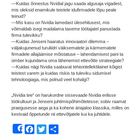
—Kuidas õnnestus Nvidial jagu saada algusaja vigadest,
mis oleksid enamikule teistele idufirmadele lõpu peale
teinud?
—Mis kasu on Nvidia lamedast ülesehitusest, mis
võimaldab isegi madalama taseme töötajatel panustada
firma tulevikku?
—Kuidas Jenseni haaratus innovaatori dilemma –
väljakujunenud turuliidri väiksematele ja kärmematele
firmadele allajäämise mõistatuse – lahendamisest pani ta
ümber kujundama oma lähenemist ettevõtte strateegiale?
—Kuidas nägi Nvidia saabuvat tehisintellektilainet kõigist
teistest varem ja kuidas riskis ta tuleviku sidumisel
tehnoloogiaga, mis polnud veel kohalgi?
„Nvidia tee“ on harukordne sissevaade Nvidia erilisse
töökultuuri ja Jenseni juhtimispõhimõtetesse; sobiv raamat
praegusesse aega ja ka kohene äriajaloo klassika, milles on
kestvaid õppetunde nii ettevõtjatele kui ka juhtidele.
Facebook
Twitter
Share
Share