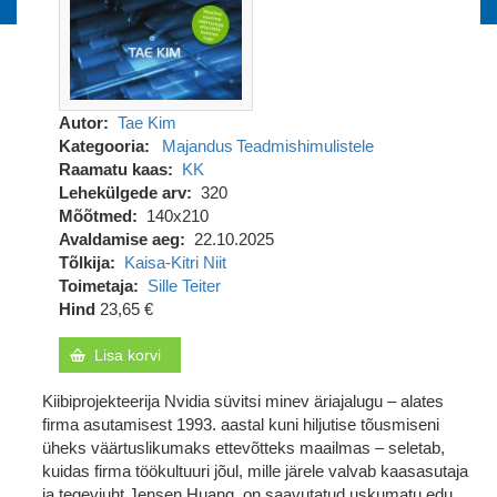
Autor
Tae Kim
Kategooria
Majandus
Teadmishimulistele
Raamatu kaas
KK
Lehekülgede arv
320
Mõõtmed
140x210
Avaldamise aeg
22.10.2025
Tõlkija
Kaisa-Kitri Niit
Toimetaja
Sille Teiter
Hind
23,65 €
Lisa korvi
Kiibiprojekteerija Nvidia süvitsi minev äriajalugu – alates
firma asutamisest 1993. aastal kuni hiljutise tõusmiseni
üheks väärtuslikumaks ettevõtteks maailmas – seletab,
kuidas firma töökultuuri jõul, mille järele valvab kaasasutaja
ja tegevjuht Jensen Huang, on saavutatud uskumatu edu.