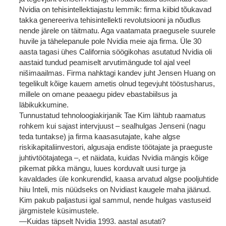
Nvidia on tehisintellektiajastu lemmik: firma kiibid tõukavad
takka genereeriva tehisintellekti revolutsiooni ja nõudlus
nende järele on täitmatu. Aga vaatamata praegusele suurele
huvile ja tähelepanule pole Nvidia meie aja firma. Üle 30
aasta tagasi ühes California söögikohas asutatud Nvidia oli
aastaid tundud peamiselt arvutimängude tol ajal veel
nišimaailmas. Firma nahktagi kandev juht Jensen Huang on
tegelikult kõige kauem ametis olnud tegevjuht tööstusharus,
millele on omane peaaegu pidev ebastabiilsus ja
läbikukkumine.
Tunnustatud tehnoloogiakirjanik Tae Kim lähtub raamatus
rohkem kui sajast intervjuust – sealhulgas Jenseni (nagu
teda tuntakse) ja firma kaasasutajate, kahe algse
riskikapitaliinvestori, algusaja endiste töötajate ja praeguste
juhtivtöötajatega –, et näidata, kuidas Nvidia mängis kõige
pikemat pikka mängu, luues korduvalt uusi turge ja
kavaldades üle konkurendid, kaasa arvatud algse pooljuhtide
hiiu Inteli, mis nüüdseks on Nvidiast kaugele maha jäänud.
Kim pakub paljastusi igal sammul, nende hulgas vastuseid
järgmistele küsimustele.
—Kuidas täpselt Nvidia 1993. aastal asutati?