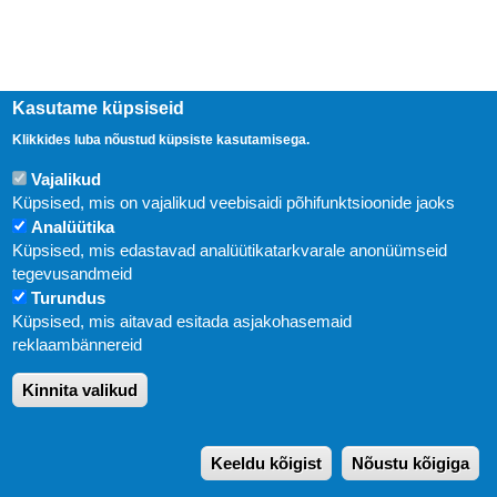
Kasutame küpsiseid
Klikkides luba nõustud küpsiste kasutamisega.
Vajalikud
Küpsised, mis on vajalikud veebisaidi põhifunktsioonide jaoks
Analüütika
Küpsised, mis edastavad analüütikatarkvarale anonüümseid
Uudised
tegevusandmeid
Turundus
Abi
Küpsised, mis aitavad esitada asjakohasemaid
KIRJASTUS PEGASUS OÜ © 2020
reklaambännereid
Paldiski mnt. 29 (A korpus VI korrus), Tallinn
Kinnita valikud
Üldtelefon: 666 1720
E-post:
pegasus[at]pegasus.ee
Keeldu kõigist
Nõustu kõigiga