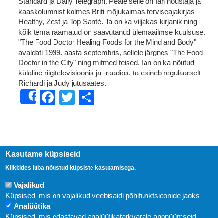
Standard ja Daily Telegraph. Peale selle on Ian nõustaja ja
kaaskolumnist kolmes Briti mõjukaimas terviseajakirjas
Healthy, Zest ja Top Santé. Ta on ka viljakas kirjanik ning
kõik tema raamatud on saavutanud ülemaailmse kuulsuse.
"The Food Doctor Healing Foods for the Mind and Body"
avaldati 1999. aasta septembris, sellele järgnes "The Food
Doctor in the City" ning mitmed teised. Ian on ka nõutud
külaline riigitelevisioonis ja -raadios, ta esineb regulaarselt
Richardi ja Judy jutusaates.
Facebook
Twitter
Share
Share
Kasutame küpsiseid
Klikkides luba nõustud küpsiste kasutamisega.
Vajalikud
Küpsised, mis on vajalikud veebisaidi põhifunktsioonide jaoks
Analüütika
Küpsised, mis edastavad analüütikatarkvarale anonüümseid
Uudised