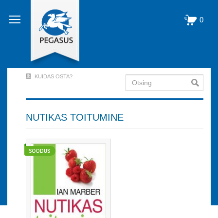
Liigu
edasi
0
põhisisu
juurde
KUIDAS OSTA?
Otsing
User
Account
Menu
NUTIKAS TOITUMINE
(logged
out)