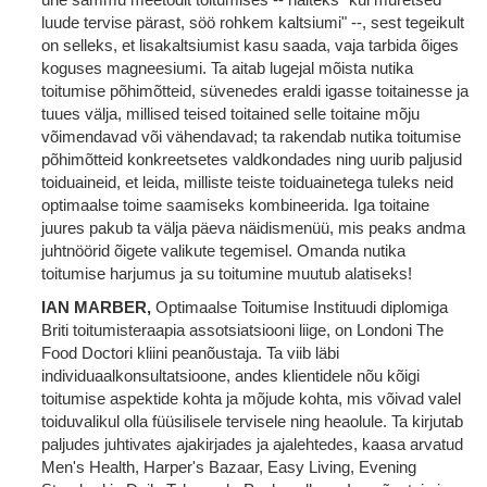
luude tervise pärast, söö rohkem kaltsiumi" --, sest tegeikult
on selleks, et lisakaltsiumist kasu saada, vaja tarbida õiges
koguses magneesiumi. Ta aitab lugejal mõista nutika
toitumise põhimõtteid, süvenedes eraldi igasse toitainesse ja
tuues välja, millised teised toitained selle toitaine mõju
võimendavad või vähendavad; ta rakendab nutika toitumise
põhimõtteid konkreetsetes valdkondades ning uurib paljusid
toiduaineid, et leida, milliste teiste toiduainetega tuleks neid
optimaalse toime saamiseks kombineerida. Iga toitaine
juures pakub ta välja päeva näidismenüü, mis peaks andma
juhtnöörid õigete valikute tegemisel. Omanda nutika
toitumise harjumus ja su toitumine muutub alatiseks!
IAN MARBER,
Optimaalse Toitumise Instituudi diplomiga
Briti toitumisteraapia assotsiatsiooni liige, on Londoni The
Food Doctori kliini peanõustaja. Ta viib läbi
individuaalkonsultatsioone, andes klientidele nõu kõigi
toitumise aspektide kohta ja mõjude kohta, mis võivad valel
toiduvalikul olla füüsilisele tervisele ning heaolule. Ta kirjutab
paljudes juhtivates ajakirjades ja ajalehtedes, kaasa arvatud
Men's Health, Harper's Bazaar, Easy Living, Evening