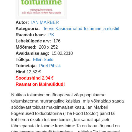
Autor
IAN MARBER
Kategooria
Tervis
Käsiraamatud
Toitumine ja elustiil
Raamatu kaas
PK
Lehekülgede arv
176
Mõõtmed
200 x 252
Avaldamise aeg
15.02.2010
Tõlkija
Ellen Suits
Toimetaja
Piret Pihlak
Hind
12,52 €
Soodushind
2,94 €
Raamat on läbimüüdud!
Nutikas toitumine on tänapäeval väga populaarse
toitumisteema murranguline käsitlus, mis võimaldab saada
söödavast toidust maksimaalset kasu. Ian Marberi
kogemused toidudoktorina (The Food Doctor) panid ta
kahtlema üksiku toitaine toimes, kui samal ajal jäeti
tähelepanuta toitainete koostoime.Ta on kaua tõrjunud nn
ühe sammu meetodit toitumises -- näiteks "kui muretsed