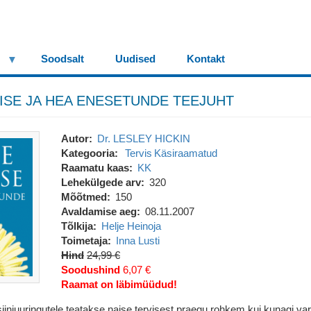
Soodsalt
Uudised
Kontakt
ISE JA HEA ENESETUNDE TEEJUHT
Autor
Dr. LESLEY HICKIN
Kategooria
Tervis
Käsiraamatud
Raamatu kaas
KK
Lehekülgede arv
320
Mõõtmed
150
Avaldamise aeg
08.11.2007
Tõlkija
Helje Heinoja
Toimetaja
Inna Lusti
Hind
24,99 €
Soodushind
6,07 €
Raamat on läbimüüdud!
iiniuuringutele teatakse naise tervisest praegu rohkem kui kunagi va