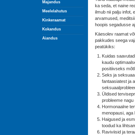
Majandus
ka seda, et naine re
Meelelahutus
ilmub nii palju infot,
arvamused, meditsiin
Kinkeraamat
hoopis segadusse a
Kokandus
Käesolev raamat võt
Aiandus
pakkudes seega vajal
peatükiks:
Kuidas saavutada 
kaudu optimaalse
positiivseks mõt
Seks ja seksuaal
fantaasiatest ja
seksuaalprobleem
Üldised tervisep
probleeme nagu e
Hormonaalne terv
menopausi, aga 
Haigused ja esma
toodud ka lihts
Raviviisid ja ter