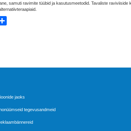
lane, samuti ravimite tüübid ja kasutusmeetodid. Tavaliste raviviiside 
lternatiivteraapiaid.
ebook
witter
Share
Abi
sioonide jaoks
 anonüümseid tegevusandmeid
 reklaambännereid