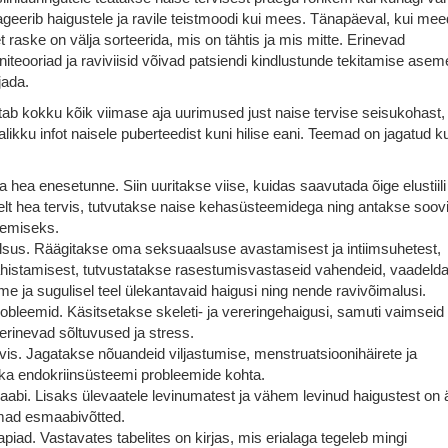
ageerib haigustele ja ravile teistmoodi kui mees. Tänapäeval, kui mee
 et raske on välja sorteerida, mis on tähtis ja mis mitte. Erinevad
iteooriad ja raviviisid võivad patsiendi kindlustunde tekitamise asem
jada.
ab kokku kõik viimase aja uurimused just naise tervise seisukohast,
ikku infot naisele puberteedist kuni hilise eani. Teemad on jagatud 
hea enesetunne. Siin uuritakse viise, kuidas saavutada õige elustiili
lt hea tervis, tutvutakse naise kehasüsteemidega ning antakse soov
lemiseks.
sus. Räägitakse oma seksuaalsuse avastamisest ja intiimsuhetest,
 ahistamisest, tutvustatakse rasestumisvastaseid vahendeid, vaadeld
e ja sugulisel teel ülekantavaid haigusi ning nende ravivõimalusi.
robleemid. Käsitsetakse skeleti- ja vereringehaigusi, samuti vaimseid
rinevad sõltuvused ja stress.
is. Jagatakse nõuandeid viljastumise, menstruatsioonihäirete ja
ka endokriinsüsteemi probleemide kohta.
abi. Lisaks ülevaatele levinumatest ja vähem levinud haigustest on 
amad esmaabivõtted.
aapiad. Vastavates tabelites on kirjas, mis erialaga tegeleb mingi