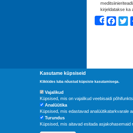
meditsiinieritead
kirjeldatakse ka a
Fac
T
Share
Kasutame küpsiseid
Klikkides luba nõustud küpsiste kasutamisega.
Vajalikud
Uudised
Küpsised, mis on vajalikud veebisaidi põhifunkt
Analüütika
Küpsised, mis edastavad analüütikatarkvarale
Turundus
Küpsised, mis aitavad esitada asjakohasemaid