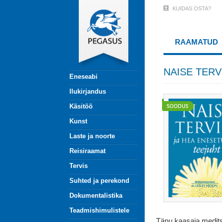
Liigu
KUIDAS OSTA?
User
edasi
põhisisu
Account
juurde
RAAMATUD
Menu
(logged
NAISE TERV
Eneseabi
out)
Ilukirjandus
Käsitöö
Kunst
Laste ja noorte
Reisiraamat
Tervis
Suhted ja perekond
Dokumentalistika
Teadmishimulistele
Tänu kaasaja medits