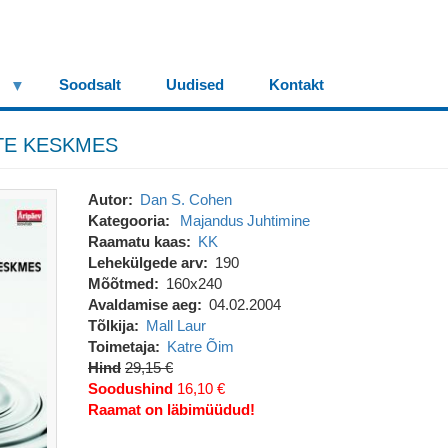
Soodsalt
Uudised
Kontakt
E KESKMES
Autor
Dan S. Cohen
Kategooria
Majandus
Juhtimine
Raamatu kaas
KK
Lehekülgede arv
190
Mõõtmed
160x240
Avaldamise aeg
04.02.2004
Tõlkija
Mall Laur
Toimetaja
Katre Õim
Hind
29,15 €
Soodushind
16,10 €
Raamat on läbimüüdud!