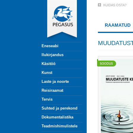
Liigu
KUIDAS OSTA?
User
edasi
põhisisu
Account
juurde
RAAMATUD
Menu
(logged
MUUDATUST
Eneseabi
out)
Ilukirjandus
Käsitöö
Kunst
Laste ja noorte
Reisiraamat
Tervis
Suhted ja perekond
Dokumentalistika
Teadmishimulistele