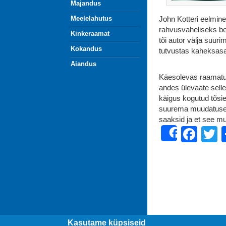
Majandus
Meelelahutus
John Kotteri eelmin
rahvusvaheliseks bes
Kinkeraamat
tõi autor välja suuri
Kokandus
tutvustas kaheksasa
Aiandus
Käesolevas raamatu
andes ülevaate selle
käigus kogutud tõsie
suurema muudatuse e
saaksid ja et see m
Fac
T
Share
Kasutame küpsiseid