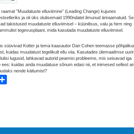
e raamat "Muudatuste elluviimine" (Leading Change) kujunes
tselleriks ja oli üks olulisemaid 1990ndatel ilmunud äriraamatuid. Se
mad takistused muudatuste elluviimisel – küünilisus, valu ja hirm ning
mmulist tegevusplaani, mida kasutada muudatuste elluviimisel.
s süüvivad Kotter ja tema kaasautor Dan Cohen teemasse põhjaliku
st, kuidas muudatust tegelikult ellu viia. Kasutades ülemaailmse uuri
lulisi lugusid, lahkavad autorid peamisi probleeme, mis seisavad iga
es: kuidas anda muudatuse sõnum edasi nii, et inimesed sellest ar
uudaks nende käitumist?
ebook
witter
Share