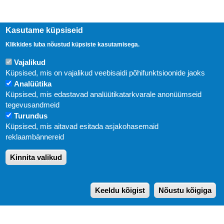
Kasutame küpsiseid
Klikkides luba nõustud küpsiste kasutamisega.
Vajalikud
Küpsised, mis on vajalikud veebisaidi põhifunktsioonide jaoks
Analüütika
Küpsised, mis edastavad analüütikatarkvarale anonüümseid
Uudised
tegevusandmeid
Turundus
Abi
Küpsised, mis aitavad esitada asjakohasemaid
KIRJASTUS PEGASUS OÜ © 2020
reklaambännereid
Paldiski mnt. 29 (A korpus VI korrus), Tallinn
Kinnita valikud
Üldtelefon: 666 1720
E-post:
pegasus[at]pegasus.ee
Keeldu kõigist
Nõustu kõigiga