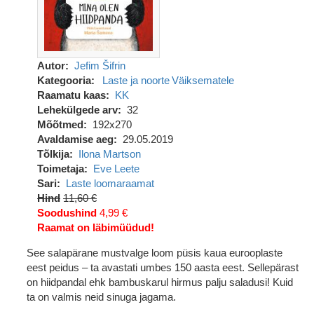
Autor
Jefim Šifrin
Kategooria
Laste ja noorte
Väiksematele
Raamatu kaas
KK
Lehekülgede arv
32
Mõõtmed
192x270
Avaldamise aeg
29.05.2019
Tõlkija
Ilona Martson
Toimetaja
Eve Leete
Sari
Laste loomaraamat
Hind
11,60 €
Soodushind
4,99 €
Raamat on läbimüüdud!
See salapärane mustvalge loom püsis kaua eurooplaste
eest peidus – ta avastati umbes 150 aasta eest. Sellepärast
on hiidpandal ehk bambuskarul hirmus palju saladusi! Kuid
ta on valmis neid sinuga jagama.