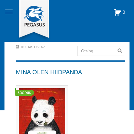
Liigu
edasi
0
põhisisu
juurde
KUIDAS OSTA?
Otsing
User
Account
Menu
MINA OLEN HIIDPANDA
(logged
out)