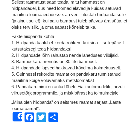
Sellest raamatust saad teada, mitu hammast on
hiidpandadel, kus need loomad elavad ja kuidas satuvad
maailma loomaaedadesse. Ja veel jutustab hiidpanda sulle
(ja ainult sulle!), kui palju bambust tuleb päevas ära süüa, et
oleks tervislik, ja oma sabast kõneleb ta ka.
Fakte hiidpanda kohta
1. Hiidpanda kaalub 4 korda rohkem kui sina – sellepärast
kutsutaksegi teda hiidpandaks!
2. Hiidpandade lõhn rahustab nende läheduses viibijaid.
3. Bambuskaru menüüs on 30 liiki bambust.
4. Hiidpandade lapsed hakkavad kõndima kolmekuuselt.
5. Guinnessi rekordite raamat on pandakaru tunnistanud
maailma kõige võluvamaks metsloomaks!
6. Pandakaru nimi on antud ühele Fiati automudelile, arvuti
viirusetõrjeprogrammile, ja miskipärast ka tolmuimejale!
„Mina olen hiidpanda” on seitsmes raamat sarjast „Laste
loomaraamat”.
Facebook
Twitter
Share
Share