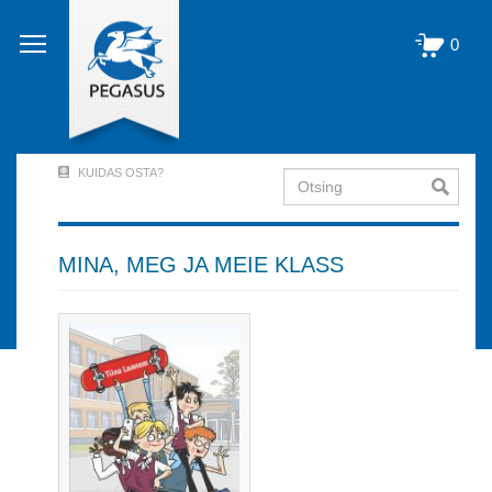
Liigu
edasi
0
põhisisu
juurde
KUIDAS OSTA?
Otsing
User
Account
Menu
MINA, MEG JA MEIE KLASS
(logged
out)