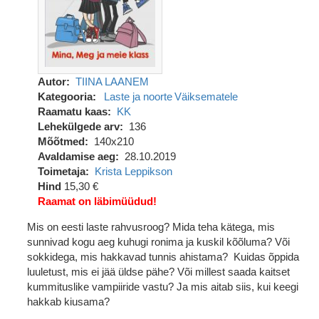
Autor
TIINA LAANEM
Kategooria
Laste ja noorte
Väiksematele
Raamatu kaas
KK
Lehekülgede arv
136
Mõõtmed
140x210
Avaldamise aeg
28.10.2019
Toimetaja
Krista Leppikson
Hind
15,30 €
Raamat on läbimüüdud!
Mis on eesti laste rahvusroog? Mida teha kätega, mis
sunnivad kogu aeg kuhugi ronima ja kuskil kõõluma? Või
sokkidega, mis hakkavad tunnis ahistama? Kuidas õppida
luuletust, mis ei jää üldse pähe? Või millest saada kaitset
kummituslike vampiiride vastu? Ja mis aitab siis, kui keegi
hakkab kiusama?