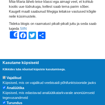
Miia-Maria läheb teise klassi ega aimagi veel, et kohtub
koolis uue tüdrukuga, kellest saab tema parim sõber.
Kaugelt maalt saabunud Megiga leitakse vastused kõigile
neile küsimustele.
Tiideka blogis on raamatust pikalt-pikalt juttu ja seda saab
lugeda
SIIN
Facebook
Twitter
Share
Share
Kasutame küpsiseid
Klikkides luba nõustud küpsiste kasutamisega.
Vajalikud
Küpsised, mis on vajalikud veebisaidi põhifunktsioonide jaoks
Analüütika
Küpsised, mis edastavad analüütikatarkvarale anonüümseid
Uudised
tegevusandmeid
Turundus
Abi