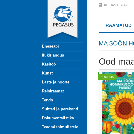
Liigu
KUIDAS OSTA?
User
edasi
põhisisu
Account
juurde
RAAMATUD
Menu
(logged
MA SÖÖN H
Eneseabi
out)
Ilukirjandus
Ood maa
Käsitöö
Kunst
Laste ja noorte
Reisiraamat
Tervis
Suhted ja perekond
Dokumentalistika
Teadmishimulistele