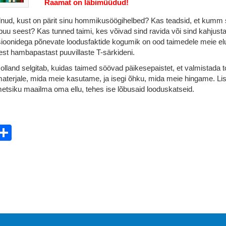
Raamat on läbimüüdud!
nud, kust on pärit sinu hommikusöögihelbed? Kas teadsid, et kumm 
 puu seest? Kas tunned taimi, kes võivad sind ravida või sind kahjust
atsioonidega põnevate loodusfaktide kogumik on ood taimedele meie el
est hambapastast puuvillaste T-särkideni.
lland selgitab, kuidas taimed söövad päikesepaistet, et valmistada to
terjale, mida meie kasutame, ja isegi õhku, mida meie hingame. Li
etsiku maailma oma ellu, tehes ise lõbusaid looduskatseid.
ebook
witter
Share