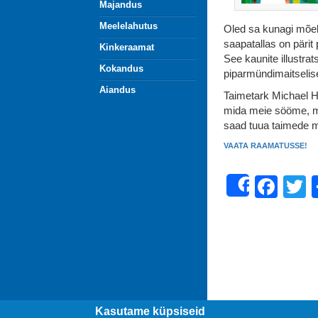
Majandus
Meelelahutus
Oled sa kunagi mõel
saapatallas on pärit
Kinkeraamat
See kaunite illustr
Kokandus
piparmündimaitselis
Aiandus
Taimetark Michael Ho
mida meie sööme, ma
saad tuua taimede m
VAATA RAAMATUSSE!
Fac
T
Share
Kasutame küpsiseid