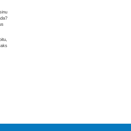
sinu
ada?
us
itu,
saks