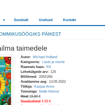
Soodsalt
Uudised
Kontakt
OMMIKUSÖÖGIKS PÄIKEST
ilma taimedele
Autor
Michael Holland
Kategooria
Laste ja noorte
Raamatu kaas
KK
Lehekülgede arv
125
Mõõtmed
205X260
Avaldamise aeg
13.05.2022
Tõlkija
Kaspar Arme
Toimetaja
Malle Kiirend
Hind
19,80 €
Soodushind
4,99 €